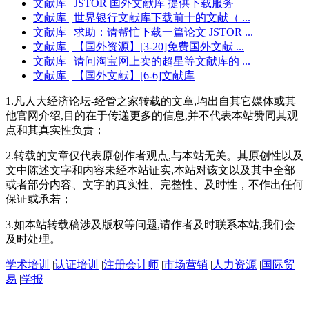
文献库
| JSTOR 国外文献库 提供下载服务
文献库
| 世界银行文献库下载前十的文献（ ...
文献库
| 求助：请帮忙下载一篇论文 JSTOR ...
文献库
| 【国外资源】[3-20]免费国外文献 ...
文献库
| 请问淘宝网上卖的超星等文献库的 ...
文献库
| 【国外文献】[6-6]文献库
1.凡人大经济论坛-经管之家转载的文章,均出自其它媒体或其
他官网介绍,目的在于传递更多的信息,并不代表本站赞同其观
点和其真实性负责；
2.转载的文章仅代表原创作者观点,与本站无关。其原创性以及
文中陈述文字和内容未经本站证实,本站对该文以及其中全部
或者部分内容、文字的真实性、完整性、及时性，不作出任何
保证或承若；
3.如本站转载稿涉及版权等问题,请作者及时联系本站,我们会
及时处理。
学术培训
|
认证培训
|
注册会计师
|
市场营销
|
人力资源
|
国际贸
易
|
学报