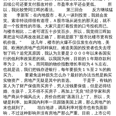
后续公司还要支付股改对价，市盈率水平还会更低。 所
以，我比较赞同江晖的看法。 第三回合 反方继续猛
攻 李新军：在内地股市，有人一谈到投资，我就会发
笑。索非特说得很有道理，Ａ股市场从诞生的那天起，就不
是一个投资性的市场。大家只是打着投资的口号投机而已。
与楼市相比，二者可谓五十步笑百步。所以，我觉得江晖如
果把这句话再改改就正确了，那就是眼下"股市比楼市更有投
机价值。" 这几年，楼市的火爆不仅仅发生在内地，美
国、欧洲的房地产也同样疯狂。难道美国的投资者也失去理
智了吗？追究其原因，我认为主要是２０００年以来各国实
行的低利率政策惹的祸。以我国为例，目前的１年期存款利
率为２．２５％，而同期的物价指数增长率却为４％左右。
也就是说，我们把钱存进银行，每年要损失１％至２％的购
买力。 要避免这种损失怎么办？最好的办法当然是购买
实物资产，房地产无疑是其中的首选。 于是乎，有钱的
富人为了财产保值而买房子，穷人没钱要保值，但是还得结
婚、生孩子，又不得不买房子，再加上"无良"经济学家和房
地产商从中煽风点火，房价自然就"蒸蒸日上"了。所以，关
键是利率。如果国内利率一旦跟随美国上调，那么房地产的
末也就到了。 坦白地讲，调高利率对股市也有负面影
响，不过这种影响并没有房地产那么严重。目前，上市公司