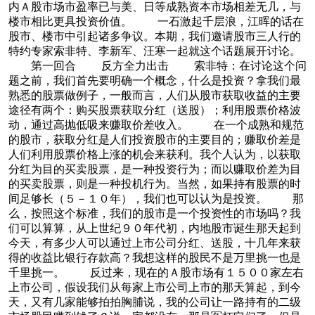
内Ａ股市场市盈率已与美、日等成熟资本市场相差无几，与
楼市相比更具投资价值。 一石激起千层浪，江晖的话在
股市、楼市中引起诸多争议。本期，我们邀请股市三人行的
特约专家索非特、李新军、汪寒一起就这个话题展开讨论。
第一回合 反方全力出击 索非特：在讨论这个问
题之前，我们首先要明确一个概念，什么是投资？拿我们最
熟悉的股票做例子，一般而言，人们从股市获取收益的主要
途径有两个：购买股票获取分红（送股）；利用股票价格波
动，通过高抛低吸来赚取价差收入。 在一个成熟和规范
的股市，获取分红是人们投资股市的主要目的；赚取价差是
人们利用股票价格上涨的机会来获利。我个人认为，以获取
分红为目的买卖股票，是一种投资行为；而以赚取价差为目
的买卖股票，则是一种投机行为。当然，如果持有股票的时
间足够长（５－１０年），我们也可以认为是投资。 那
么，按照这个标准，我们的股市是一个投资性的市场吗？我
们可以算算，从上世纪９０年代初，内地股市诞生那天起到
今天，有多少人可以通过上市公司分红、送股，十几年来获
得的收益比银行存款高？我想这样的股民不是万里挑一也是
千里挑一。 反过来，现在的Ａ股市场有１５００家左右
上市公司，假设我们从每家上市公司上市的那天算起，到今
天，又有几家能够拍拍胸脯说，我的公司让一路持有的二级