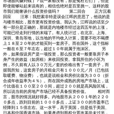
市场股民赚到钱了？说一家都没有，那是冤枉它们了，但是
即使能够站起来说有的，相信也绝对是百里挑一。这样的股
市我们能奢谈什么投资价值吗？ 第二回合 正方沉着
回应 汪寒：我想索非特是误会江晖的意思了，他说的是
与楼市相比，股市更有投资价值。我认为，江晖说的话至少
有一部分是正确的，那就是内地楼市经过这四五年的上涨，
可能已经走到行情的末端了。有人统计过，在北京、上海、
深圳、青岛等地，以当地的平均收入计算，需要不吃不喝攒
上１８至２０年的才能买到一套房子。而在国外，这个指标
一般在６至７年左右，超过１０年就属于泡沫区。 另
外，如果假设房产是一项投资，那么投资者一般要靠房子本
身产生的效益（如房租）来收回投资。拿我所住的小区为
例，不久前有人以３０万元／套的价格出售了一套房子，而
据我所知，这套房子的月租金只有１０００元／月（已包括
取暖费、物业费），也就是说租金和房价比值为３００（折
合成年收益率为４％）。而在国外成熟的房地产市场上，这
个比值在１００至２００间，超过２００就是高风险区域，
所以说当前的房地产市场已经不具备投资价值。 相对而
言，股市的情况就好得多。内地股市从２００１年的２２０
０多点，跌到目前的１０００多点，上证３００的市盈率已
经降到１５倍左右。这一水平，高于英国，但是低于美国、
日本和中国香港市场。如果考虑到股权分置改革尚未过半，