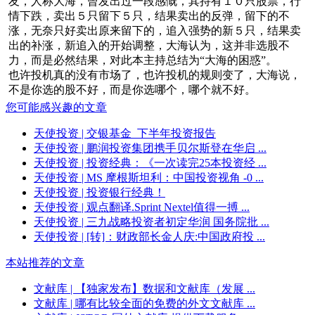
友，人称大海，曾发出过一段感慨，其持有１０只股票，行
情下跌，卖出５只留下５只，结果卖出的反弹，留下的不
涨，无奈只好卖出原来留下的，追入强势的新５只，结果卖
出的补涨，新追入的开始调整，大海认为，这并非选股不
力，而是必然结果，对此本主持总结为“大海的困惑”。
也许投机真的没有市场了，也许投机的规则变了，大海说，
不是你选的股不好，而是你选哪个，哪个就不好。
您可能感兴趣的文章
天使投资
| 交银基金_下半年投资报告
天使投资
| 鹏润投资集团携手贝尔斯登在华启 ...
天使投资
| 投资经典：《一次读完25本投资经 ...
天使投资
| MS 摩根斯坦利：中国投资视角 -0 ...
天使投资
| 投资银行经典！
天使投资
| 观点翻译.Sprint Nextel值得一搏 ...
天使投资
| 三九战略投资者初定华润 国务院批 ...
天使投资
| [转]：财政部长金人庆:中国政府投 ...
本站推荐的文章
文献库
| 【独家发布】数据和文献库（发展 ...
文献库
| 哪有比较全面的免费的外文文献库 ...