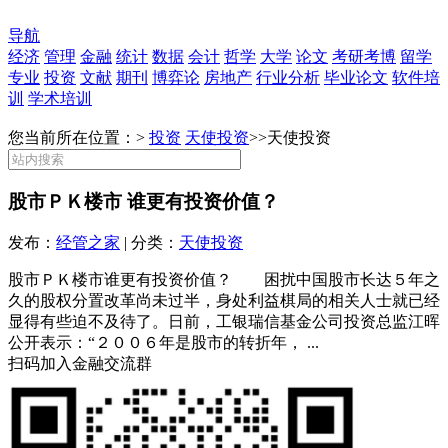
导航
经济
管理
金融
统计
数据
会计
哲学
大学
论文
考研考博
留学
专业
投资
文献
期刊
博弈论
房地产
行业分析
毕业论文
软件培
训
学术培训
您当前所在位置：>
投资
天使投资
>>
天使投资
股市ＰＫ楼市 谁更有投资价值？
发布：
经管之家
| 分类：
天使投资
股市ＰＫ楼市谁更有投资价值？ 困扰中国股市长达５年之
久的股权分置改革尚未过半，身处利益棋局的相关人士就已经
显得有些迫不及待了。日前，工银瑞信基金公司投资总监江晖
公开表示：“２００６年是股市的转折年， ...
扫码加入金融交流群