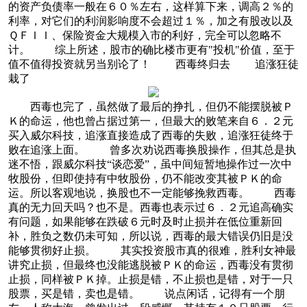
的资产负债率一般在６０％左右，这样算下来，调高２％的
利率，对它们的利润影响度不会超过１％，加之有股改以及
ＱＦＩＩ、保险资金大规模入市的利好，完全可以忽略不
计。 综上所述，股市的确比楼市更有"投机"价值，至于
值不值得投资就另当别论了！ 西毒终归去 追涨狂徒
栽了
西毒也完了，虽然做了最后的挣扎，但仍不能摆脱被Ｐ
Ｋ的命运，他也曾占据过第一，但最大的败笔来自６．２元
买入威尔科技，追涨直接造成了西毒的失败，追涨狂徒终于
败在追涨上面。 曾多次劝说西毒换股操作，但其总是执
迷不悟，跟威尔科技“谈恋爱”，虽中间短暂地操作过一次中
牧股份，但即使持有中牧股份，仍不能改变其被ＰＫ的命
运。所以客观地说，换股也不一定能够挽救西毒。 西毒
真的无力回天吗？也不是。西毒也表示过６．２元追高确实
有问题，如果能够在跌破６元时及时止损并在低位重新回
补，胜负之数仍未可知，所以说，西毒的最大错误仍旧是没
能够贯彻好止损。 其实投资股市真的很难，胜利女神最
讲究止损，但最终也没能逃脱被ＰＫ的命运，西毒没有贯彻
止损，同样被ＰＫ掉。止损是错，不止损也是错，对于一只
股票，买是错，卖也是错。 说点闲话，记得有一个朋