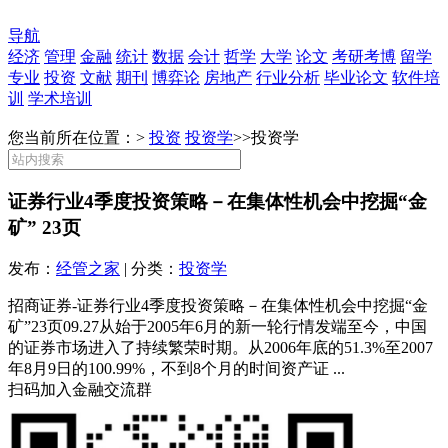
导航
经济
管理
金融
统计
数据
会计
哲学
大学
论文
考研考博
留学
专业
投资
文献
期刊
博弈论
房地产
行业分析
毕业论文
软件培
训
学术培训
您当前所在位置：>
投资
投资学
>>
投资学
证券行业4季度投资策略－在集体性机会中挖掘“金
矿” 23页
发布：
经管之家
| 分类：
投资学
招商证券-证券行业4季度投资策略－在集体性机会中挖掘“金
矿”23页09.27从始于2005年6月的新一轮行情发端至今，中国
的证券市场进入了持续繁荣时期。从2006年底的51.3%至2007
年8月9日的100.99%，不到8个月的时间资产证 ...
扫码加入金融交流群