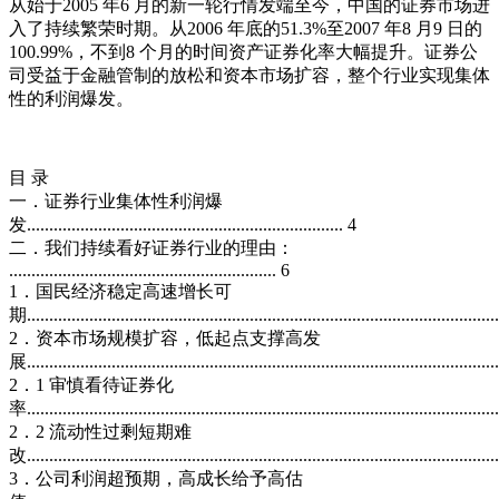
从始于2005 年6 月的新一轮行情发端至今，中国的证券市场进
入了持续繁荣时期。从2006 年底的51.3%至2007 年8 月9 日的
100.99%，不到8 个月的时间资产证券化率大幅提升。证券公
司受益于金融管制的放松和资本市场扩容，整个行业实现集体
性的利润爆发。
目 录
一．证券行业集体性利润爆
发....................................................................... 4
二．我们持续看好证券行业的理由：
............................................................ 6
1．国民经济稳定高速增长可
期.........................................................................................................
2．资本市场规模扩容，低起点支撑高发
展.........................................................................................................
2．1 审慎看待证券化
率..........................................................................................................
2．2 流动性过剩短期难
改.........................................................................................................
3．公司利润超预期，高成长给予高估