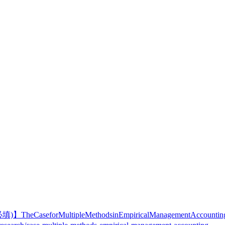
heCaseforMultipleMethodsinEmpiricalManagementAccountingR