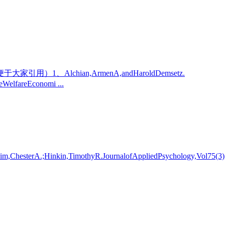
hian,ArmenA,andHaroldDemsetz.
WelfareEconomi ...
sheim,ChesterA.;Hinkin,TimothyR.JournalofAppliedPsychology,Vol75(3