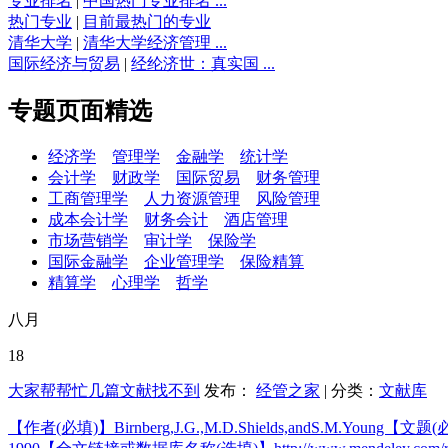
专业排名
|
中国热门专业排名 ...
热门专业
|
目前最热门的专业
清华大学
|
清华大学经济管理 ...
国际经济与贸易
|
经纶济世：真实国 ...
专题页面精选
经济学
管理学
金融学
统计学
会计学
财政学
国际贸易
财务管理
工商管理学
人力资源管理
风险管理
成本会计学
财务会计
酒店管理
市场营销学
审计学
保险学
国际金融学
企业管理学
保险精算
精算学
心理学
哲学
八月
18
大家帮帮忙几篇文献找不到
发布：
经管之家
| 分类：
文献库
【作者(必填)】Birnberg,J.G.,M.D.Shields,andS.M.Young【文题(必填)】T