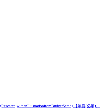
esearch,withanIllustrationfromBudgetSetting【年份(必填)】