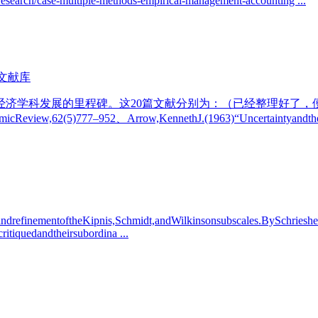
se-multiple-methods-empirical-management-accounting ...
文献库
的里程碑。这20篇文献分别为：（已经整理好了，便于大家引用）1、Alc
micReview,62(5)777–952、Arrow,KennethJ.(1963)“Uncertaintyandthe
sisandrefinementoftheKipnis,Schmidt,andWilkinsonsubscales.BySchrie
itiquedandtheirsubordina ...