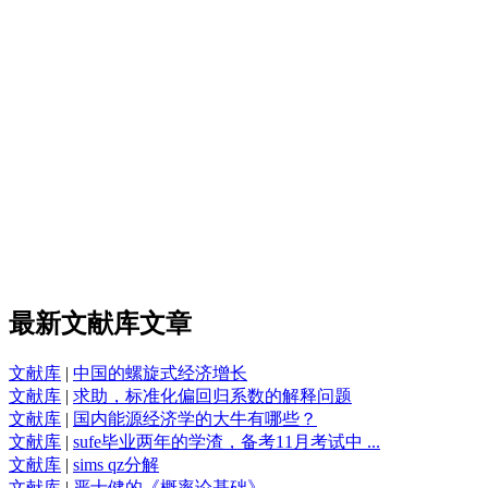
最新文献库文章
文献库
|
中国的螺旋式经济增长
文献库
|
求助，标准化偏回归系数的解释问题
文献库
|
国内能源经济学的大牛有哪些？
文献库
|
sufe毕业两年的学渣，备考11月考试中 ...
文献库
|
sims qz分解
文献库
|
严士健的《概率论基础》