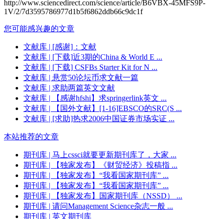
http://www.sciencedirect.com/science/article/B6VBX-45MFS9P-
1V/2/7d3595786977d1b5f6862ddb66c9dc1f
您可能感兴趣的文章
文献库
| [感谢]：文献
文献库
| [下载]近3期的China & World E ...
文献库
| [下载] CSFBs Starter Kit for N ...
文献库
| 悬赏50论坛币求文献一篇
文献库
| 求助两篇英文文献
文献库
| 【感谢hfshi】求springerlink英文 ...
文献库
| 【国外文献】[1-16]EBSCO的SRC(S ...
文献库
| [求助]热求2006中国证券市场实证 ...
本站推荐的文章
期刊库
| 马上cssci就要更新期刊库了，大家 ...
期刊库
| 【独家发布】《财贸经济》投稿指 ...
期刊库
| 【独家发布】“我看国家期刊库” ...
期刊库
| 【独家发布】“我看国家期刊库” ...
期刊库
| 【独家发布】国家期刊库（NSSD） ...
期刊库
| 请问Management Science杂志一般 ...
期刊库
| 英文期刊库