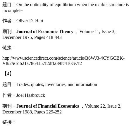
题目：
On the optimality of equilibrium when the market structure is
incomplete
作者：
Oliver D. Hart
期刊：
Journal of Economic Theory
，
Volume 11, Issue 3
,
December 1975, Pages 418-443
链接：
http://www.sciencedirect.com/science/article/B6WJ3-4CYGCBK-
V8/2/e1db21a7864157f2dff289fc416ce7f2
【
4
】
题目：
Trades, quotes, inventories, and information
作者：
Joel Hasbrouck
期刊：
Journal of Financial Economics
，
Volume 22, Issue 2
,
December 1988, Pages 229-252
链接：