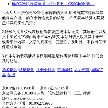
核心期刊
| 歧路彷徨：核心期刊、CSSCI的困境 ...
1.凡人大经济论坛-经管之家转载的文章,均出自其它媒体或其
他官网介绍,目的在于传递更多的信息,并不代表本站赞同其观
点和其真实性负责；
2.转载的文章仅代表原创作者观点,与本站无关。其原创性以及
文中陈述文字和内容未经本站证实,本站对该文以及其中全部
或者部分内容、文字的真实性、完整性、及时性，不作出任何
保证或承若；
3.如本站转载稿涉及版权等问题,请作者及时联系本站,我们会
及时处理。
学术培训
|
认证培训
|
注册会计师
|
市场营销
|
人力资源
|
国际贸
易
|
学报
京ICP备11001960号 京ICP证090565号
京公网安备1101084107号 论坛法律顾问：王进律师
邮箱：service@pinggu.org
合作咨询电话：(010)62719935