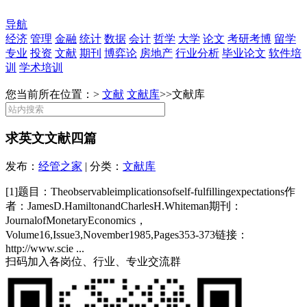
导航
经济
管理
金融
统计
数据
会计
哲学
大学
论文
考研考博
留学
专业
投资
文献
期刊
博弈论
房地产
行业分析
毕业论文
软件培
训
学术培训
您当前所在位置：>
文献
文献库
>>
文献库
求英文文献四篇
发布：
经管之家
| 分类：
文献库
[1]题目：Theobservableimplicationsofself-fulfillingexpectations作
者：JamesD.HamiltonandCharlesH.Whiteman期刊：
JournalofMonetaryEconomics，
Volume16,Issue3,November1985,Pages353-373链接：
http://www.scie ...
扫码加入各岗位、行业、专业交流群