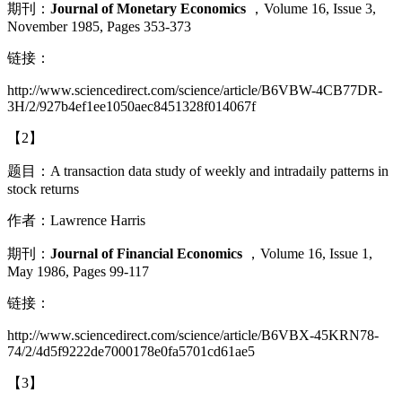
期刊：
Journal of Monetary Economics
，
Volume 16, Issue 3
,
November 1985, Pages 353-373
链接：
http://www.sciencedirect.com/science/article/B6VBW-4CB77DR-
3H/2/927b4ef1ee1050aec8451328f014067f
【
2
】
题目：
A transaction data study of weekly and intradaily patterns in
stock returns
作者：
Lawrence Harris
期刊：
Journal of Financial Economics
，
Volume 16, Issue 1
,
May 1986, Pages 99-117
链接：
http://www.sciencedirect.com/science/article/B6VBX-45KRN78-
74/2/4d5f9222de7000178e0fa5701cd61ae5
【
3
】