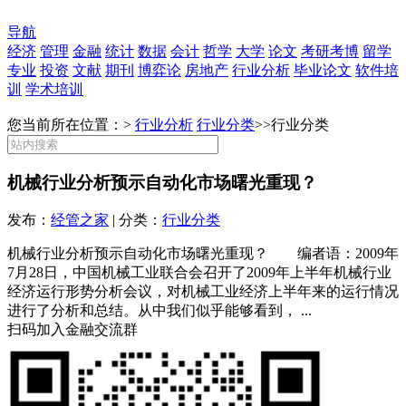
导航
经济
管理
金融
统计
数据
会计
哲学
大学
论文
考研考博
留学
专业
投资
文献
期刊
博弈论
房地产
行业分析
毕业论文
软件培
训
学术培训
您当前所在位置：>
行业分析
行业分类
>>
行业分类
机械行业分析预示自动化市场曙光重现？
发布：
经管之家
| 分类：
行业分类
机械行业分析预示自动化市场曙光重现？ 编者语：2009年
7月28日，中国机械工业联合会召开了2009年上半年机械行业
经济运行形势分析会议，对机械工业经济上半年来的运行情况
进行了分析和总结。从中我们似乎能够看到， ...
扫码加入金融交流群