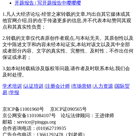
开题报告
| 写开题报告中嘤嘤嘤
1.凡人大经济论坛-经管之家转载的文章,均出自其它媒体或其
他官网介绍,目的在于传递更多的信息,并不代表本站赞同其观
点和其真实性负责；
2.转载的文章仅代表原创作者观点,与本站无关。其原创性以及
文中陈述文字和内容未经本站证实,本站对该文以及其中全部
或者部分内容、文字的真实性、完整性、及时性，不作出任何
保证或承若；
3.如本站转载稿涉及版权等问题,请作者及时联系本站,我们会
及时处理。
学术培训
|
认证培训
|
注册会计师
|
市场营销
|
人力资源
|
国际贸
易
|
学报
京ICP备11001960号 京ICP证090565号
京公网安备1101084107号 论坛法律顾问：王进律师
邮箱：service@pinggu.org
合作咨询电话：(010)62719935
广告合作电话：13661292478（刘老师）