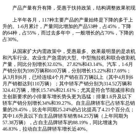
产品产量有升有降，受惠于扶持政策，结构调整效果初现
上半年各月，117种主要产品的产量始终是下降的多于上
升的。1-6月累计，产量同比增加的产品53种，占45%，下降
的64种，占55%，而过去多年中，一般增长的占70%，下降的
占30%。
从国家扩大内需政策中，受惠最多、效果最明显的是农机
和汽车行业。农业生产急需的大型、中型拖拉机和联合收割机
产量，同比分别增长32.02%、27.82%和43.14%。汽车，1-6月
产销分别为599万辆和610万辆，分别增长15.22%和17.69%；
从3月到6月，已经连续4个月产销在百万辆以上（其中4月到6
月产销都达到110万辆）；其中轿车产销分别为314.52万辆和
324.41万辆，增长15.74%和21.61%；尤其是符合节能减排和自
主创新要求的小排量车增长势头更为迅猛：排量1.6升及以下
轿车产销分别增长34%和39.27%。自主品牌轿车已占轿车总销
量的29.45%，比去年同期25.24%的占比提高了4.21个百分点；
其中1.6升及以下自主品牌轿车销售84.25万辆（上年同期为
57.38万辆），占自主品牌轿车的88.19%，同比增速为
46.83%，拉动自主品牌轿车增长近40%。