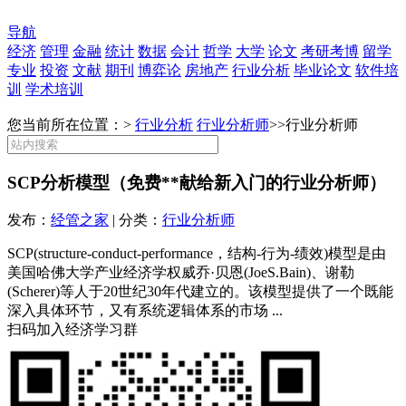
导航
经济
管理
金融
统计
数据
会计
哲学
大学
论文
考研考博
留学
专业
投资
文献
期刊
博弈论
房地产
行业分析
毕业论文
软件培
训
学术培训
您当前所在位置：>
行业分析
行业分析师
>>
行业分析师
SCP分析模型（免费**献给新入门的行业分析师）
发布：
经管之家
| 分类：
行业分析师
SCP(structure-conduct-performance，结构-行为-绩效)模型是由
美国哈佛大学产业经济学权威乔·贝恩(JoeS.Bain)、谢勒
(Scherer)等人于20世纪30年代建立的。该模型提供了一个既能
深入具体环节，又有系统逻辑体系的市场 ...
扫码加入经济学习群