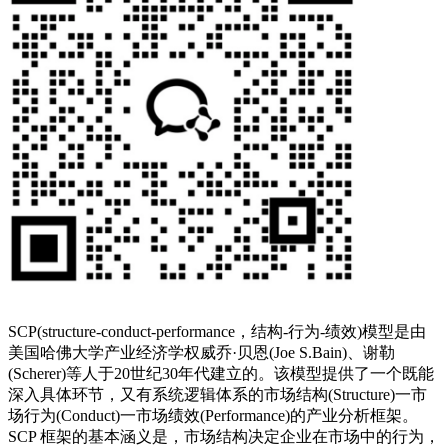
SCP(structure-conduct-performance
，结构
-
行为
-
绩效
)
模型是由
美国
哈佛大学
产业经济学权威
乔·贝恩(Joe S.Bain)
、
谢勒
(Scherer)
等人于
20
世纪
30
年代建立的。该模型提供了一个既能
深入具体环节，又有系统逻辑体系的市场结构
(Structure)
一
市
场行为(Conduct)
一
市场绩效(Performance)
的产业分析框架。
SCP
框架的基本涵义是，
市场结构
决定
企业
在市场中的行为，