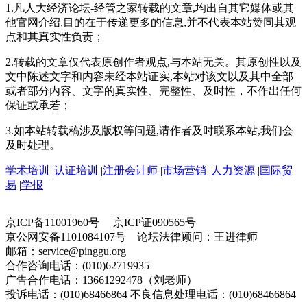
1.凡人大经济论坛-经管之家转载的文章,均出自其它媒体或其
他官网介绍,目的在于传递更多的信息,并不代表本站赞同其观
点和其真实性负责；
2.转载的文章仅代表原创作者观点,与本站无关。其原创性以及
文中陈述文字和内容未经本站证实,本站对该文以及其中全部
或者部分内容、文字的真实性、完整性、及时性，不作出任何
保证或承若；
3.如本站转载稿涉及版权等问题,请作者及时联系本站,我们会
及时处理。
学术培训
|
认证培训
|
注册会计师
|
市场营销
|
人力资源
|
国际贸
易
|
学报
京ICP备11001960号 京ICP证090565号
京公网安备1101084107号 论坛法律顾问：王进律师
邮箱：service@pinggu.org
合作咨询电话：(010)62719935
广告合作电话：13661292478（刘老师）
投诉电话：(010)68466864 不良信息处理电话：(010)68466864