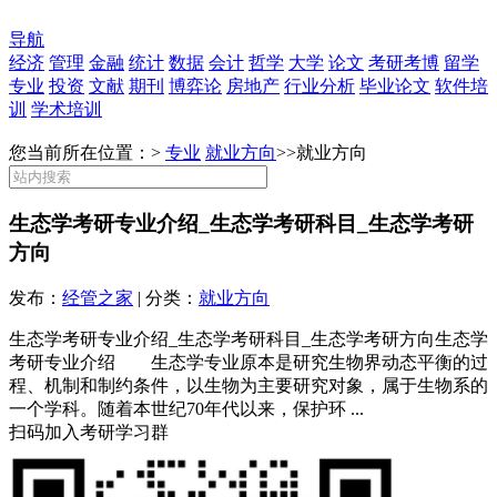
导航
经济
管理
金融
统计
数据
会计
哲学
大学
论文
考研考博
留学
专业
投资
文献
期刊
博弈论
房地产
行业分析
毕业论文
软件培
训
学术培训
您当前所在位置：>
专业
就业方向
>>
就业方向
生态学考研专业介绍_生态学考研科目_生态学考研
方向
发布：
经管之家
| 分类：
就业方向
生态学考研专业介绍_生态学考研科目_生态学考研方向生态学
考研专业介绍 生态学专业原本是研究生物界动态平衡的过
程、机制和制约条件，以生物为主要研究对象，属于生物系的
一个学科。随着本世纪70年代以来，保护环 ...
扫码加入考研学习群