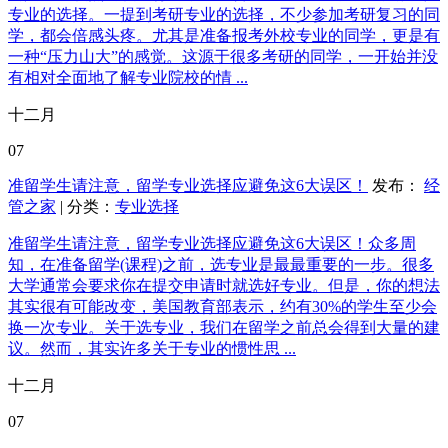
专业的选择。一提到考研专业的选择，不少参加考研复习的同
学，都会倍感头疼。尤其是准备报考外校专业的同学，更是有
一种“压力山大”的感觉。这源于很多考研的同学，一开始并没
有相对全面地了解专业院校的情 ...
十二月
07
准留学生请注意，留学专业选择应避免这6大误区！
发布：
经
管之家
| 分类：
专业选择
准留学生请注意，留学专业选择应避免这6大误区！众多周
知，在准备留学(课程)之前，选专业是最最重要的一步。很多
大学通常会要求你在提交申请时就选好专业。但是，你的想法
其实很有可能改变，美国教育部表示，约有30%的学生至少会
换一次专业。关于选专业，我们在留学之前总会得到大量的建
议。然而，其实许多关于专业的惯性思 ...
十二月
07