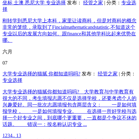
坐标 土澳 悉尼大学 专业选择
发布：
经管之家
| 分类：
专业选
择
刚转学到悉尼大学上本科，家里让读商科，但是对商科的概念
非常的笼统，录取到了Fincialmathematicandstatistic,不知道这个
专业以后的发展方向如何。跟finance和其他学科比起来优势在
哪。
六月
07
大学专业选择的猫腻 你都知道吗吗?
发布：
经管之家
| 分类：
专业选择
大学专业选择的猫腻你都知道吗吗? 大学教育与中学教育有
很大的不同，考生填报志愿不仅是选择学校，还要考虑个人的
兴趣爱好。同一批次志愿填报包含两层含义： 一是如何填
报学校， 一是如何填报专业。 在选择一所好学校与选
择一个好专业之间，到底哪个更重要，一直都是个争议不休的
话题。 错误一：按名称认识专业 ...
1
2
3
4
.. 13