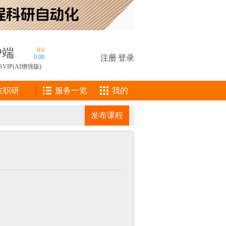
户端
0.0
0.00
注册
|
登录
SVIP(AI增强版)
在职研
服务一览
我的
发布课程