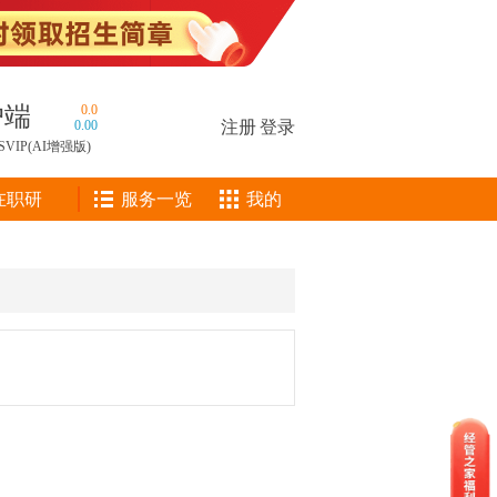
户端
0.0
0.00
注册
|
登录
SVIP(AI增强版)
在职研
服务一览
我的