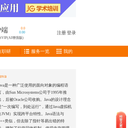
户端
0.0
0.00
注册
|
登录
SVIP(AI增强版)
在职研
服务一览
我的
ava
Java是一种广泛使用的面向对象的编程语
，由Sun Microsystems公司于1995年推
出，后被Oracle公司收购。Java的设计理念
是“一次编写，到处运行”，通过Java虚拟机
（JVM）实现跨平台特性。Java语法与
C++类似，但去除了指针等易出错的特