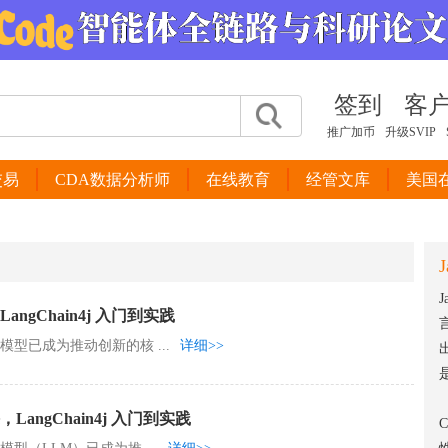
签到
客
推广加币
升级SVIP
交易
CDA数据分析师
在线教育
经管文库
美国
J
angChain4j 入门到实践
言
型已成为推动创新的核 ...
详细>>
LangChain4j 入门到实践