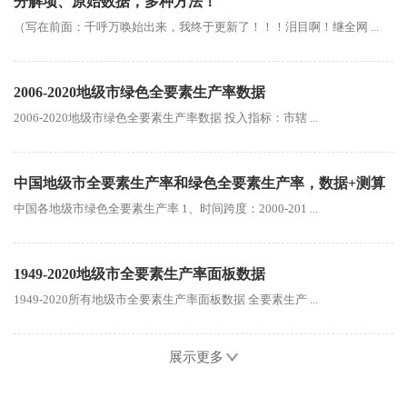
分解项、原始数据，多种方法！
（写在前面：千呼万唤始出来，我终于更新了！！！泪目啊！继全网 ...
2006-2020地级市绿色全要素生产率数据
2006-2020地级市绿色全要素生产率数据 投入指标：市辖 ...
中国地级市全要素生产率和绿色全要素生产率，数据+测算
中国各地级市绿色全要素生产率 1、时间跨度：2000-201 ...
1949-2020地级市全要素生产率面板数据
1949-2020所有地级市全要素生产率面板数据 全要素生产 ...
展示更多