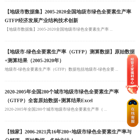
【地级市数据集】2005-2020全国地级市绿色全要素生产率
GTFP经济发展产业结构技术创新
【地级市数据集】2005-2020全国地级市绿色全要素生产率 ...
【地级市-绿色全要素生产率（GTFP）测算数据】原始数据
+测算结果（2005-2020年）
地级市-绿色全要素生产率（GTFP）数据包括地级市-绿色全要 ...
2020-2005年全国280个城市地级市绿色全要素生产率
（GTFP）全套原始数据+测算结果Excel
2020-2005年全国280个城市地级市绿色全要素生产率（ ...
【独家】2006-2021共16年280+地级市绿色全要素生产率与