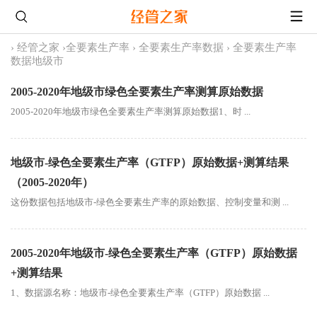
›
经管之家
›
全要素生产率
›
全要素生产率数据
›
全要素生产率
数据地级市
2005-2020年地级市绿色全要素生产率测算原始数据
2005-2020年地级市绿色全要素生产率测算原始数据1、时 ...
地级市-绿色全要素生产率（GTFP）原始数据+测算结果
（2005-2020年）
这份数据包括地级市-绿色全要素生产率的原始数据、控制变量和测 ...
2005-2020年地级市-绿色全要素生产率（GTFP）原始数据
+测算结果
1、数据源名称：地级市-绿色全要素生产率（GTFP）原始数据 ...