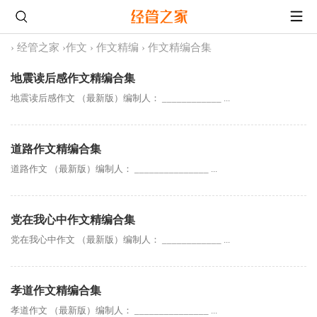
›
经管之家
›
作文
›
作文精编
›
作文精编合集
地震读后感作文精编合集
地震读后感作文 （最新版）编制人： ____________ ...
道路作文精编合集
道路作文 （最新版）编制人： _______________ ...
党在我心中作文精编合集
党在我心中作文 （最新版）编制人： ____________ ...
孝道作文精编合集
孝道作文 （最新版）编制人： _______________ ...