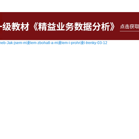
aneb-Jak-jsem-m谩lem-zbohatl-a-m谩lem-i-prohr谩l-trenky-03-12