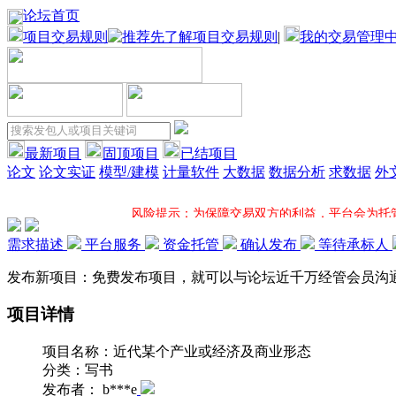
论坛首页
项目交易规则
|
我的交易管理
最新项目
固顶项目
已结项目
论文
论文实证
模型/建模
计量软件
大数据
数据分析
求数据
外
风险提示：为保障交易双方的利益，平台会为托
需求描述
平台服务
资金托管
确认发布
等待承标人
项目固顶：固顶将大大增加您所发布项目的应征机率并在固顶项
发布新项目：免费发布项目，就可以与论坛近千万经管会员沟
项目详情
一对一服务：平台项目专员全程一对一跟进您的项目，电
项目名称：
近代某个产业或经济及商业形态
超低服务费：接包方提现时，平台方只收取5%服
分类：
写书
发布者：
b***e