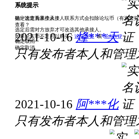
系统提示
系统提示
第一次查看某个承接人联系方式会扣除论坛币（有资金托管
确定选定为承接人？
查看？
选定后需对方放弃才可改选其他承接人。
2021-10-16
烽***天
如果论坛币不足可以购买：
论坛贵宾
或
论坛VIP
确定
取消
确定
取消
只有发布者本人和管理
2021-10-16
阿***化
只有发布者本人和管理