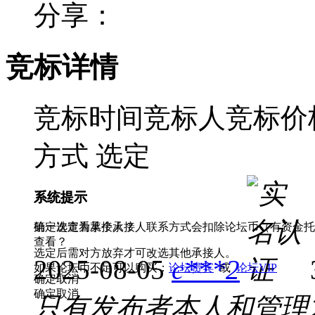
分享：
竞标详情
竞标时间
竞标人
竞标价格
方式
选定
系统提示
系统提示
第一次查看某个承接人联系方式会扣除论坛币（有资金托管
确定选定为承接人？
查看？
选定后需对方放弃才可改选其他承接人。
2025-08-05
c***2
如果论坛币不足可以购买：
论坛贵宾
或
论坛VIP
确定
取消
确定
取消
只有发布者本人和管理