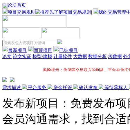
论坛首页
项目交易规则
|
我的交易管理
最新项目
固顶项目
已结项目
论文
论文实证
模型/建模
计量软件
大数据
数据分析
求数据
外
风险提示：为保障交易双方的利益，平台会为托
项目固顶：固顶将大大增加您所发布项目的应征机率并在固顶项
需求描述
平台服务
资金托管
确认发布
等待承标人
发布新项目：免费发布项
一对一服务：平台项目专员全程一对一跟进您的项目，电
会员沟通需求，找到合适
超低服务费：接包方提现时，平台方只收取5%服