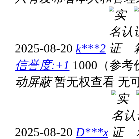
2025-08-20
k***2
信誉度:+1
1000（参考
动屏蔽
暂无权查看
无
2025-08-20
D***x