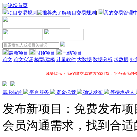
论坛首页
项目交易规则
|
我的交易管理
最新项目
固顶项目
已结项目
论文
论文实证
模型/建模
计量软件
大数据
数据分析
求数据
外
风险提示：为保障交易双方的利益，平台会为托
项目固顶：固顶将大大增加您所发布项目的应征机率并在固顶项
需求描述
平台服务
资金托管
确认发布
等待承标人
发布新项目：免费发布项
一对一服务：平台项目专员全程一对一跟进您的项目，电
会员沟通需求，找到合适
超低服务费：接包方提现时，平台方只收取5%服