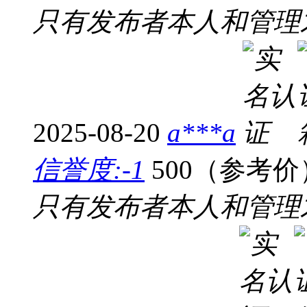
只有发布者本人和管理
2025-08-20
a***a
信誉度:-1
500（参考价
只有发布者本人和管理