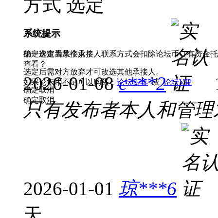
方式
选定
系统提示
系统提示
第一次查看某个承接人联系方式会扣除论坛币（有资金托管
确定选定为承接人？
查看？
选定后需对方放弃才可改选其他承接人。
2026-01-08
c***2
如果论坛币不足可以购买：
论坛贵宾
或
论坛VIP
确定
取消
确定
取消
只有发布者本人和管理
2026-01-01
琼***6
天