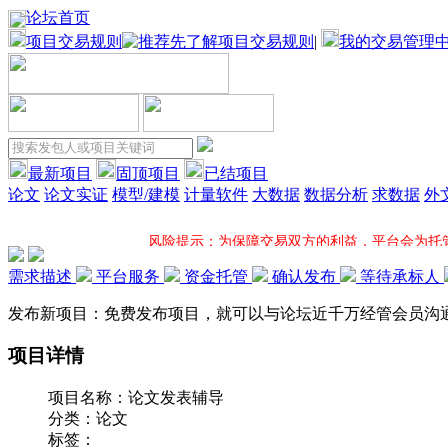
论坛首页
项目交易规则
|
我的交易管理
最新项目
固顶项目
已结项目
论文
论文实证
模型/建模
计量软件
大数据
数据分析
求数据
外
风险提示：为保障交易双方的利益，平台会为托
需求描述
平台服务
资金托管
确认发布
等待承标人
项目固顶：固顶将大大增加您所发布项目的应征机率并在固顶项
发布新项目：免费发布项目，就可以与论坛近千万经管会员沟
项目详情
一对一服务：平台项目专员全程一对一跟进您的项目，电
项目名称：
论文发表辅导
超低服务费：接包方提现时，平台方只收取5%服
分类：
论文
标签：