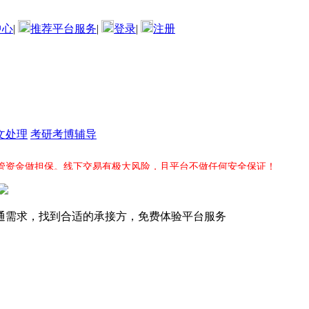
中心
|
推荐平台服务
|
登录
|
注册
文处理
考研考博辅导
管资金做担保。线下交易有极大风险，且平台不做任何安全保证！
目分类中永久展现。您还可以续费再次固顶项目，争取早日找到合适的项
通需求，找到合适的承接方，免费体验平台服务
话通知人才库有能力的承接人竞标，平台全力服务直到您的项目完成为止
务费，平台交易能够保障双方的信任和资金安全，确保项目顺利完成。