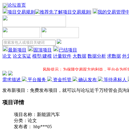
论坛首页
项目交易规则
|
我的交易管理
最新项目
固顶项目
已结项目
论文
论文实证
模型/建模
计量软件
大数据
数据分析
求数据
外
风险提示：为保障交易双方的利益，平台会为托
需求描述
平台服务
资金托管
确认发布
等待承标人
项目固顶：固顶将大大增加您所发布项目的应征机率并在固顶项
发布新项目：免费发布项目，就可以与论坛近千万经管会员沟
项目详情
一对一服务：平台项目专员全程一对一跟进您的项目，电
项目名称：
新能源汽车
超低服务费：接包方提现时，平台方只收取5%服
分类：
论文
发布者：
hbp***05