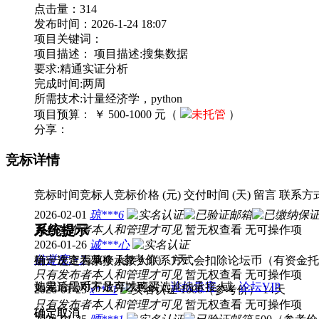
点击量：
314
缴纳保证金可提高中标机会，但如果是承
发布时间：
2026-1-24 18:07
项目关键词：
项目描述：
项目描述:搜集数据
要求:精通实证分析
完成时间:两周
所需技术:计量经济学，python
项目预算：
￥ 500-1000 元（
未托管
）
分享：
竞标详情
竞标时间
竞标人
竞标价格 (元)
交付时间 (天)
留言
联系方
2026-02-01
琼***6
系统提示
系统提示
只有发布者本人和管理才可见
暂无权查看
无可操作项
2026-01-26
诚***心
信誉度:+2
2000（参考价）
1天
第一次查看某个承接人联系方式会扣除论坛币（有资金托管
确定选定为承接人？
只有发布者本人和管理才可见
暂无权查看
无可操作项
如果论坛币不足可以购买：
选定后需对方放弃才可改选其他承接人。
论坛贵宾
或
论坛VIP
2026-01-25
x***1
1000（参考价）
14天
只有发布者本人和管理才可见
暂无权查看
无可操作项
确定
确定
取消
取消