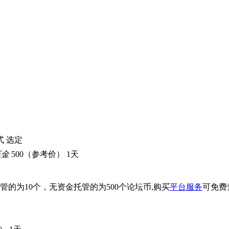
接人原因导致项目不能如约完成的，保证金将赔付给发包人。
式
选定
500（参考价）
1天
的为10个，无资金托管的为500个论坛币,购买
平台服务
可免费