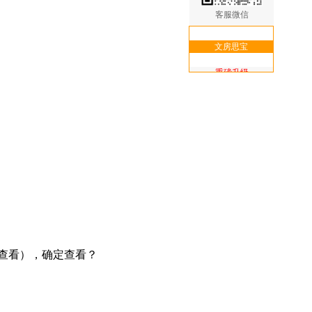
客服微信
文房思宝
重磅升级
核心功能次卡
免费送
查看），确定查看？