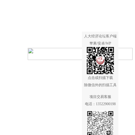
人大经济论坛客户端
苹果/安卓/WP
点击或扫描下载
除微信外的扫描工具
目承包方。
项目交易客服
电话：13522900198
。