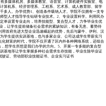
，设有多媒体机房、多媒体教室、语音室、计算机硬件实验室、电
计算机系、经济管理系、工程系、艺术系、成人教育部、留学
两千多人。办学优势1、创造条件吸纳人才。学院不仅拥有一支专
师型人才指导学生钻研专业技术。2、专业设置科学。利用民办
定单设置专业走向，培养技能型、复合型人才，力争毕业生优
专业，让学生提前储备社会需求的紧缺知识，有备无患、蓄势待
利用首府先进大型企业迅速崛起的优势，先后与蒙牛、伊利、汉
为学生提供实训基地，也与多家企业、公司达成学生带薪实习
点化财富的时代，学院不仅开通了区内外各种网络系统，还组合
急，想学生所想是我们办学的方向。5、开展一专多能的复合型
训基地等让学生掌握多种社会需求生存技能，毕业生除毕业证
驾驶证、劳动部职业技能证书、企业实习证书