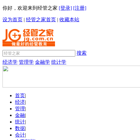
你好，欢迎来到经管之家
[登录]
[注册]
设为首页
|
经管之家首页
|
收藏本站
搜索
经济学
管理学
金融学
统计学
首页
|
经济
|
管理
|
金融
|
统计
|
数据
|
会计
|