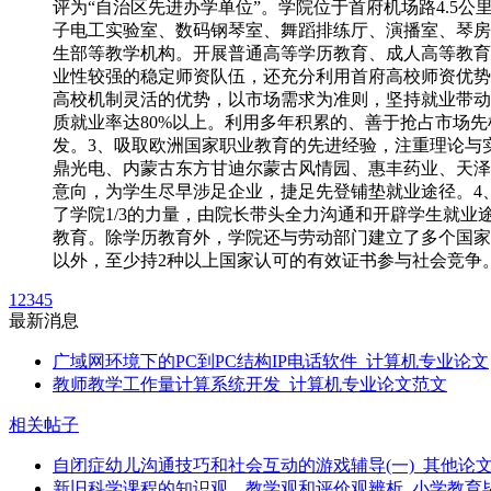
评为“自治区先进办学单位”。学院位于首府机场路4.
子电工实验室、数码钢琴室、舞蹈排练厅、演播室、琴房
生部等教学机构。开展普通高等学历教育、成人高等教育
业性较强的稳定师资队伍，还充分利用首府高校师资优势
高校机制灵活的优势，以市场需求为准则，坚持就业带动
质就业率达80%以上。利用多年积累的、善于抢占市场
发。3、吸取欧洲国家职业教育的先进经验，注重理论与
鼎光电、内蒙古东方甘迪尔蒙古风情园、惠丰药业、天泽
意向，为学生尽早涉足企业，捷足先登铺垫就业途径。4
了学院1/3的力量，由院长带头全力沟通和开辟学生就
教育。除学历教育外，学院还与劳动部门建立了多个国家
以外，至少持2种以上国家认可的有效证书参与社会竞争
1
2
3
4
5
最新消息
广域网环境下的PC到PC结构IP电话软件_计算机专业论文
教师教学工作量计算系统开发_计算机专业论文范文
相关帖子
自闭症幼儿沟通技巧和社会互动的游戏辅导(一)_其他论
新旧科学课程的知识观、教学观和评价观辨析_小学教育