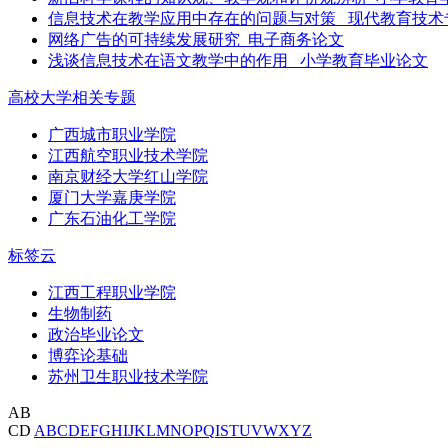
信息技术在教学应用中存在的问题与对策 _现代教育技术
网络广告的可持续发展研究_电子商务论文
浅谈信息技术在语文教学中的作用 _小学教育毕业论文
高校大学相关专题
广西城市职业学院
江西航空职业技术学院
南京财经大学红山学院
厦门大学嘉庚学院
广东石油化工学院
标签云
江西工程职业学院
生物制药
政治毕业论文
博弈论基础
苏州卫生职业技术学院
AB
CD
A
B
C
D
E
F
G
H
I
J
K
L
M
N
O
P
Q
I
S
T
U
V
W
X
Y
Z