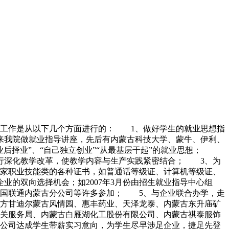
作是从以下几个方面进行的： 1、做好学生的就业思想指
来我院做就业指导讲座，先后有内蒙古科技大学、蒙牛、伊利、
业后择业”、“自己独立创业”“从最基层干起”的就业思想；
行深化教学改革，使教学内容与生产实践紧密结合； 3、为
家职业技能类的各种证书，如普通话等级证、计算机等级证、
的双向选择机会；如2007年3月份由招生就业指导中心组
中国联通内蒙古分公司等许多参加； 5、与企业联合办学，走
方甘迪尔蒙古风情园、惠丰药业、天泽龙泰、内蒙古东升庙矿
关服务局、内蒙古白雁湖化工股份有限公司、内蒙古祺泰服饰
公司达成学生带薪实习意向，为学生尽早涉足企业，捷足先登