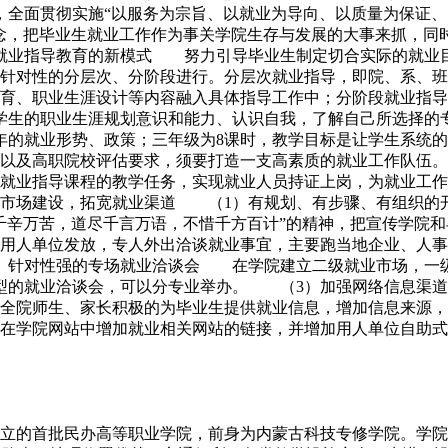
全面贯彻实施“以服务为宗旨、以就业为导向、以质量为保证、
念，把毕业生就业工作作为事关学院生存与发展的大事来抓，同
就业指导教育的新模式 努力引导毕业生制定切合实际的就业目
针对性的分层次、分阶段进行。分层次就业指导，即院、系、班
育、职业生涯设计等内容融入具体指导工作中；分阶段就业指导
养学生的职业生涯规划意识和能力、认识自我，了解自己所选择
年的就业形势、政策；三年级为8课时，教学目标是让学生系统
以及高职院校评估要求，须要打造一支高素质的就业工作队伍。
就业指导课程的教学任务，实现就业人员持证上岗，为就业工作
好市场建设，拓宽就业渠道 （1）有规划、有步骤、有组织的
千辛万苦，道尽千言万语，不惜千方百计”的精神，把宣传学院
用人单位发放，专人外出洽谈就业事宜，主要跑当地企业、人事
、针对性强的专场就业洽谈会 在学院建立二级就业市场，一级
小型的就业洽谈会，可以分专业举办。 （3）加强网络信息渠
全院师生、家长积极的为毕业生提供就业信息，增加信息来源，
在学院网站中增加就业相关网站的链接，并增加用人单位自助式
的首批民办高等职业学院，前身为内蒙古科技专修学院。学院是