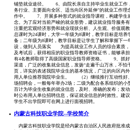
铺垫就业途径。 6、由院长亲自主持毕业生就业工作，
务行业、主要面向全区、适当向区外延伸”的就业工作理
作中。 7、开展多种形式的就业指导课程，构建学生
念。为了应对当前严峻的就业形势，建议就业指导服务有
注重把宏观经济形势和就业现状分析、人生观、价值观教
总课时为24课时，大学一年级为8课时，教学目标是培
备；二年级为8课时，教学目标是让学生了解和掌握下一
设，做到人员落实 为提高就业工作人员的综合素质，
及考试后，获得相应的职业指导教师资格证书，能够承担
有4名教师取得了高级国家职业指导师资格。 9、抓
渠道，广泛的收集就业信息，发扬“走遍千山万水，不怕
页，详实的表述我院毕业生的基本情况，广泛的向区内外
用人单位推荐我院毕业生。 （2）继续推行互动性好
场招聘会，一般每年举办2场；二级为配合各系组织的
百计为毕业生收集的就业信息，及时、准确的发布；发动
时公布用人单位招聘信息，保证就业信息的时效性。建议
学生不出学院即可在网上进行面视招聘。
内蒙古科技职业学院--学校简介
内蒙古科技职业学院是经内蒙古自治区人民政府批准成立