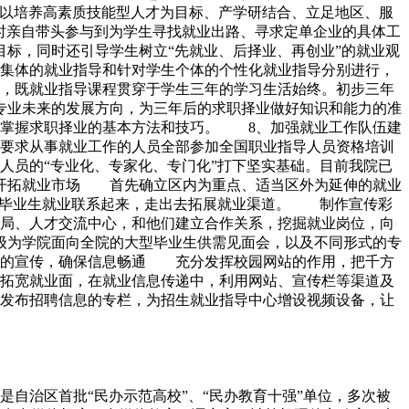
以培养高素质技能型人才为目标、产学研结合、立足地区、服
时亲自带头参与到为学生寻找就业出路、寻求定单企业的具体工
标，同时还引导学生树立“先就业、后择业、再创业”的就业观
集体的就业指导和针对学生个体的个性化就业指导分别进行，
，既就业指导课程贯穿于学生三年的学习生活始终。初步三年
的专业未来的发展方向，为三年后的求职择业做好知识和能力的准
的掌握求职择业的基本方法和技巧。 8、加强就业工作队伍建
要求从事就业工作的人员全部参加全国职业指导人员资格培训
人员的“专业化、专家化、专门化”打下坚实基础。目前我院已
开拓就业市场 首先确立区内为重点、适当区外为延伸的就业
和毕业生就业联系起来，走出去拓展就业渠道。 制作宣传彩
局、人才交流中心，和他们建立合作关系，挖掘就业岗位，向
为学院面向全院的大型毕业生供需见面会，以及不同形式的专
道的宣传，确保信息畅通 充分发挥校园网站的作用，把千方
拓宽就业面，在就业信息传递中，利用网站、宣传栏等渠道及
发布招聘信息的专栏，为招生就业指导中心增设视频设备，让
自治区首批“民办示范高校”、“民办教育十强”单位，多次被