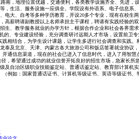
5公里路南，地理位置优越，交通便利，各类教学设施齐全、先进
等，生活、服务设施一应俱全。学院设有外语系、电子信息系、
、电大、自考等多种学历教育，开设20多个专业，现有在校生
，高薪聘请副教授以上名师承担主干课程，聘请有实践经验的双
招生、教学服务就业的办学方针，根据合作企业和社会各界需求
先机的、专业建设经验，充分调查研讨远期人才市场，设置前卫
实践相结合，为学生设计课题，让学生多进行社会调查和实践。
龙泰及北京、天津、内蒙古各大旅游公司和饭店签署就业协议，
、开通信息渠道，现在的社会已进入了信息时代，进入了用智慧
业途径，希望通过成功的就业信誉开拓良好的招生市场，急家长所
级及自治区级职业技能鉴定站、普通话鉴定站、教育部计算机实
。（例如：国家普通话证书、计算机等级证书、英语等级证书、
文
毕业论文