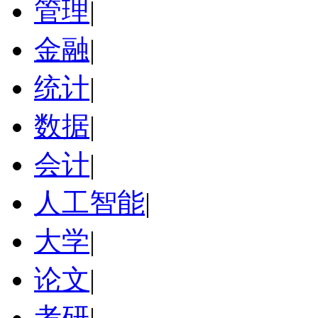
管理
|
金融
|
统计
|
数据
|
会计
|
人工智能
|
大学
|
论文
|
考研
|