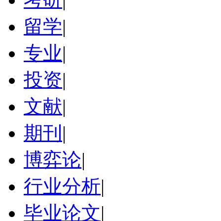
留学
|
专业
|
投资
|
文献
|
期刊
|
博弈论
|
行业分析
|
毕业论文
|