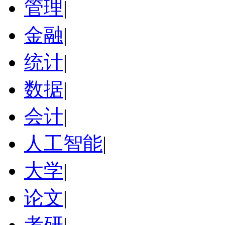
管理
|
金融
|
统计
|
数据
|
会计
|
人工智能
|
大学
|
论文
|
考研
|