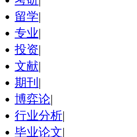
留学
|
专业
|
投资
|
文献
|
期刊
|
博弈论
|
行业分析
|
毕业论文
|