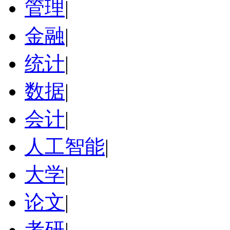
管理
|
金融
|
统计
|
数据
|
会计
|
人工智能
|
大学
|
论文
|
考研
|