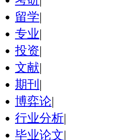
留学
|
专业
|
投资
|
文献
|
期刊
|
博弈论
|
行业分析
|
毕业论文
|