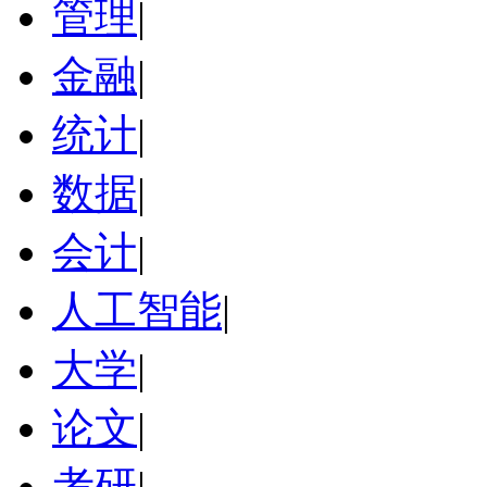
管理
|
金融
|
统计
|
数据
|
会计
|
人工智能
|
大学
|
论文
|
考研
|