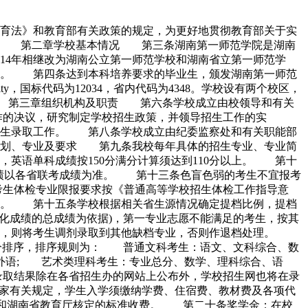
育法》和教育部有关政策的规定，为更好地贯彻教育部关于实
作。 第二章学校基本情况 第三条湖南第一师范学院是湖南
914年相继改为湖南公立第一师范学校和湖南省立第一师范学
为现名。 第四条达到本科培养要求的毕业生，颁发湖南第一师范
ity，国标代码为12034，省内代码为4348。学校设有两个校区，
205)。 第三章组织机构及职责 第六条学校成立由校领导和有关
作的决议，研究制定学校招生政策，并领导招生工作的实
招生录取工作。 第八条学校成立由纪委监察处和有关职能部
计划、专业及要求 第九条我校每年具体的招生专业、专业简
英语单科成绩按150分满分计算须达到110分以上。 第十
业成绩以各省联考成绩为准。 第十三条色盲色弱的考生不宜报考
考生体检专业限报要求按《普通高等学校招生体检工作指导意
。 第十五条学校根据相关省生源情况确定提档比例，提档
文化成绩的总成绩为依据)，第一专业志愿不能满足的考生，按其
调剂，则将考生调剂录取到其他缺档专业，否则作退档处理。
低分排序，排序规则为： 普通文科考生：语文、文科综合、数
外语; 艺术类理科考生：专业总分、数学、理科综合、语
取结果除在各省招生办的网站上公布外，学校招生网也将在录
九条根据国家有关规定，学生入学须缴纳学费、住宿费、教材费及各项代
厅和湖南省教育厅核定的标准收费。 第二十条奖学金：在校