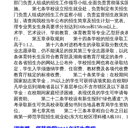
部门负责人组成的招生工作领导小组,全面负责贯彻落实
施。 第七条学校设立招生就业处，负责制定有关招生
门负责人组成的招生工作监察小组，负责监督招生政策
划，请查阅我校当年公布的招生简章及招生计划一览表。
理专业男女生身高要求分别达到168cm和158cm
术学、艺术设计、学前教育、体育教育等专业;乙型肝炎
行。 第五章录取规则 第十四条学校的招生录取工作
高于1:1.2。 第十六条对进档考生的录取采取分数优
业志愿录取，仍不能满足的按其第三专业志愿录取，以
条体育特长生应符合教育部及湖南省教育厅规定的条件
在各省招生办的网站上公布外，学校招生网也将在录取结束后两天
定，学生入学须缴纳学费、住宿费、教材费及各项代收费
教育厅核定的标准收费。 第二十条奖学金：在校期间各
国家励志奖学金，3%以上的学生可获得该项奖励;在校期间
凡毕业后到湖南省县以下基层单位(不含市辖区及以下基层
学金：在校期间家庭经济困难、表现优良的学生可申请每人
困资助。 第二十二条学校设有新生报到“绿色通道”,
考录取新生可凭高校录取通知书到当地县教育局学生资助
位。 第七章其他 第二十三条本章程自公布之日起
南第一师范学院招生就业处(东方红校区理科楼A栋101、102室)。招生热线：