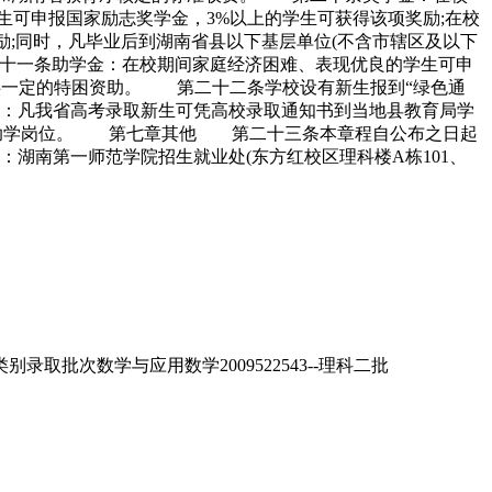
生可申报国家励志奖学金，3%以上的学生可获得该项奖励;在校
奖励;同时，凡毕业后到湖南省县以下基层单位(不含市辖区及以下
二十一条助学金：在校期间家庭经济困难、表现优良的学生可申
生提供一定的特困资助。 第二十二条学校设有新生报到“绿色通
注：凡我省高考录取新生可凭高校录取通知书到当地县教育局学
勤工助学岗位。 第七章其他 第二十三条本章程自公布之日起
南第一师范学院招生就业处(东方红校区理科楼A栋101、
取批次数学与应用数学2009522543--理科二批