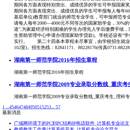
期间各方面表现特别突出、成绩优异的学生可申报国家奖
期间各方面表现突出、成绩优良的学生可申报每人每年600
基层单位)教育部门就业的师范专业学生，可申报师范专
请每人每年2000—4000元不同等次的国家助学金，
道”,为家庭经济特别困难的学生办理先入学后缴费手续
生资助管理中心申请办理国家助学贷款)。学校还设有
实行。 第二十四条本章程未尽事宜，由学校招生就业处
102室)。招生热线：82841171、88228176(传真0731-88228169)
湖南第一师范学院2016年招生章程
湖南第一师范学院2016年招生章程
湖南第一师范学院2009专业录取分数线_重庆考
湖南第一师范学院2009专业录取分数线_重庆考生_理科专
1 ...
45
46
47
48
49
50
51
52
53
... 57
最新消息
广域网环境下的PC到PC结构IP电话软件_计算机专业论文
教师教学工作量计算系统开发_计算机专业论文范文