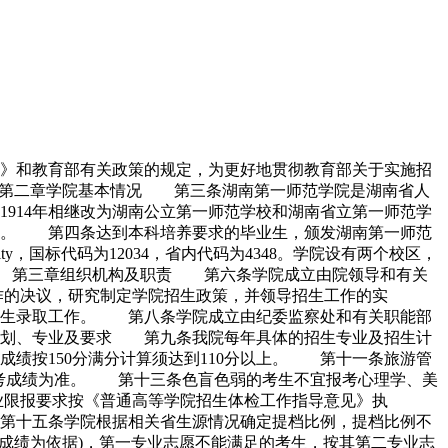
法》和教育部有关政策的规定，为更好地贯彻教育部关于实施招
 第二章学院基本情况 第三条湖南第一师范学院是湖南省人
和1914年相继改为湖南公立第一师范学校和湖南省立第一师范学
为现名。 第四条达到本科培养要求的毕业生，颁发湖南第一师范
ity，国标代码为12034，省内代码为4348。学院设有两个校区，
205)。 第三章组织机构及职责 第六条学院成立由院领导和有关
作的决议，研究制定学院招生政策，并领导招生工作的实
招生录取工作。 第八条学院成立由纪委监察处和有关职能部
计划、专业及要求 第九条我院每年具体的招生专业及招生计
绩按150分满分计算须达到110分以上。 第十一条旅游管
省联考成绩为准。 第十三条色盲色弱的考生不宜报考心理学、美
业限报要求按《普通高等学院招生体检工作指导意见》执
十五条学院根据相关省生源情况确定提档比例，提档比例不
合成绩为依据)，第一专业志愿不能满足的考生，按其第二专业志