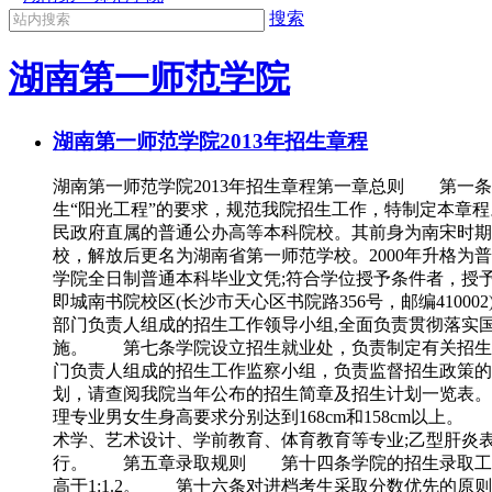
搜索
湖南第一师范学院
湖南第一师范学院2013年招生章程
湖南第一师范学院2013年招生章程第一章总则 第一
生“阳光工程”的要求，规范我院招生工作，特制定本
民政府直属的普通公办高等本科院校。其前身为南宋时期张
校，解放后更名为湖南省第一师范学校。2000年升格
学院全日制普通本科毕业文凭;符合学位授予条件者，授予学士学位
即城南书院校区(长沙市天心区书院路356号，邮编4100
部门负责人组成的招生工作领导小组,全面负责贯彻落实
施。 第七条学院设立招生就业处，负责制定有关招生
门负责人组成的招生工作监察小组，负责监督招生政策
划，请查阅我院当年公布的招生简章及招生计划一览表。
理专业男女生身高要求分别达到168cm和158cm
术学、艺术设计、学前教育、体育教育等专业;乙型肝炎
行。 第五章录取规则 第十四条学院的招生录取工作
高于1:1.2。 第十六条对进档考生采取分数优先的原