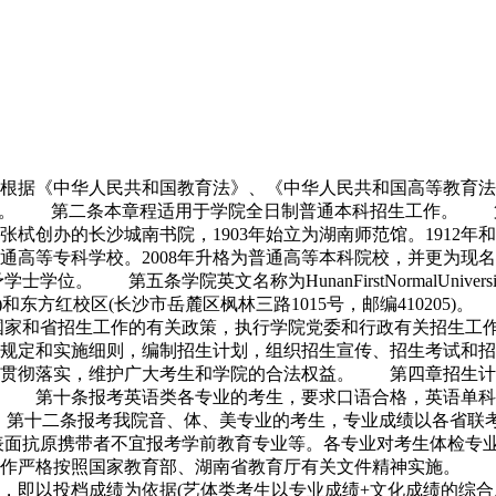
条根据《中华人民共和国教育法》、《中华人民共和国高等教育
章程。 第二条本章程适用于学院全日制普通本科招生工作。
栻创办的长沙城南书院，1903年始立为湖南师范馆。1912年
为普通高等专科学校。2008年升格为普通高等本科院校，并更
。 第五条学院英文名称为HunanFirstNormalUnivers
02)和东方红校区(长沙市岳麓区枫林三路1015号，邮编410
国家和省招生工作的有关政策，执行学院党委和行政有关招生工
规定和实施细则，编制招生计划，组织招生宣传、招生考试和
的贯彻落实，维护广大考生和学院的合法权益。 第四章招生
 第十条报考英语类各专业的考生，要求口语合格，英语单科成
以上。 第十二条报考我院音、体、美专业的考生，专业成绩以各
表面抗原携带者不宜报考学前教育专业等。各专业对考生体检专
严格按照国家教育部、湖南省教育厅有关文件精神实施。 第
则，即以投档成绩为依据(艺体类考生以专业成绩+文化成绩的综