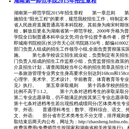
湖南第一师范学院2015年招生章程
湖南第一师范学院2015年招生章程 第一章总则 第
施招生“阳光工程”的要求，规范我校招生工作，特制
省人民政府直属普通高等本科院校。其前身为南宋时期张栻
校，解放后更名为湖南省第一师范学校。2000年升格
学院全日制普通本科毕业文凭;符合学位授予条件者，授予学士学位
即城南书院校区(长沙市天心区书院路356号，邮编4100
部门负责人组成的招生工作领导小组,全面负责贯彻落实
施。 第七条学校设立招生就业处，负责制定有关招生
门负责人组成的招生工作监察小组，负责监督招生政策
介及招生计划，请查阅我校当年公布的招生简章及招生计
一条旅游管理专业男女生身高要求分别达到168cm和
心理学、美术学、艺术设计、学前教育、体育教育等专业
见》执行。 第五章录取规则 第十四条学校的招生录
比例不高于1:1.2。 第十六条对进档考生的录取采取
第二专业志愿录取，仍不能满足的按其第三专业志愿录
第十七条对进档考生若出现投档成绩同分(艺体类考生专
学、外语; 普通理科考生：数学、理科综合、语文、
文、外语; 部分省市艺术类考生不分文理，排序规则
取结束后两天内公布，网址为：http://zhaoshen
收费等费用(免费师范生按国家和湖南省相关政策执行)