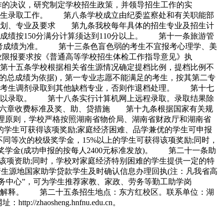
作的决议，研究制定学校招生政策，并领导招生工作的实
招生录取工作。 第八条学校成立由纪委监察处和有关职能部
计划、专业及要求 第九条我校每年具体的招生专业及招生计
绩按150分满分计算须达到110分以上。 第十一条旅游管
省联考成绩为准。 第十三条色盲色弱的考生不宜报考心理学、美
业限报要求按《普通高等学校招生体检工作指导意见》执
十五条学校根据相关省生源情况确定提档比例，提档比例不
绩的总成绩为依据)，第一专业志愿不能满足的考生，按其第二专
将考生调剂录取到其他缺档专业，否则作退档处理。 第十七
予以录取。 第十八条实行计算机网上远程录取。录取结果除
.cn。 第六章收费标准及奖、助、贷措施 第十九条根据国家有关规
管理原则，学校严格按照湖南省物价局、湖南省财政厅和湖南省
学生可获得该项奖励;家庭经济困难、品学兼优的学生可申报
元不同等次的校级奖学金，15%以上的学生可获得该项奖励;同时，
学金(成功申报的按每人2400元标准发放)。 第二十一条助
获得该项资助;同时，学校对家庭经济特别困难的学生提供一定的特
生源地国家助学贷款学生及时确认信息办理回执(注：凡我省高
务中心”，可为学生推荐家教、家政、劳务等勤工助学岗
解释。 第二十五条招生地点：东方红校区。联系单位：湖
/zhaosheng.hnfnu.edu.cn。