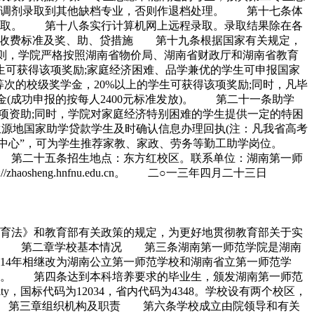
生调剂录取到其他缺档专业，否则作退档处理。 第十七条体
录取。 第十八条实行计算机网上远程录取。录取结果除在各
n。 第六章收费标准及奖、助、贷措施 第十九条根据国家有关规定，
原则，学院严格按照湖南省物价局、湖南省财政厅和湖南省教育
可获得该项奖励;家庭经济困难、品学兼优的学生可申报国家
同等次的校级奖学金，20%以上的学生可获得该项奖励;同时，凡毕
(成功申报的按每人2400元标准发放)。 第二十一条助学
得该项资助;同时，学院对家庭经济特别困难的学生提供一定的特困
源地国家助学贷款学生及时确认信息办理回执(注：凡我省高考
服务中心”，可为学生推荐家教、家政、劳务等勤工助学岗位。
第二十五条招生地点：东方红校区。联系单位：湖南第一师
/zhaosheng.hnfnu.edu.cn。 二○一三年四月二十三日
育法》和教育部有关政策的规定，为更好地贯彻教育部关于实
作。 第二章学校基本情况 第三条湖南第一师范学院是湖南
914年相继改为湖南公立第一师范学校和湖南省立第一师范学
为现名。 第四条达到本科培养要求的毕业生，颁发湖南第一师范
ity，国标代码为12034，省内代码为4348。学校设有两个校区，
205)。 第三章组织机构及职责 第六条学校成立由院领导和有关