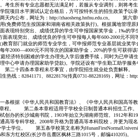
推。考生所有专业志愿都无法满足时，若服从专业调剂，则将考
过学院项目水平测试认定合格后，方可按特长生的招生政策予以
布，网址为：http://zhaosheng.hnfnu.edu.c
用(免费师范生按国家和湖南省相关政策执行)。根据属地管理
表现特别突出、成绩优异的学生可申报国家奖学金，1‰的学生
面表现突出、成绩优良的学生可申报每人每年600-2000元不
)教育部门就业的师范专业学生，可申报师范专业基层就业奖学金
年2000—4000元不同等次的国家助学金，20%的学生可获
家庭经济特别困难的学生办理先入学后缴费手续，同时为已申请生
管理中心申请办理国家助学贷款)。学院还设有“学生勤工助学
第二十四条本章程未尽事宜，由学院招生就业处负责解释。 
41171、88228176(传真0731-88228169)，网址：http:/
一条根据《中华人民共和国教育法》、《中华人民共和国高等教
定本章程。 第二条本章程适用于学校全日制普通本科招生工
创办的长沙城南书院，1903年始立为湖南师范馆。1912年和1
为普通高等专科学校。2008年升格为普通高等本科院校，并更
。 第五条学校英文名称为HunanFirstNormalUnivers
02)和东方红校区(长沙市岳麓区枫林三路1015号，邮编410