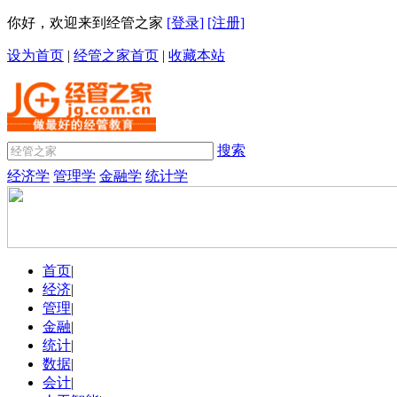
你好，欢迎来到经管之家
[登录]
[注册]
设为首页
|
经管之家首页
|
收藏本站
搜索
经济学
管理学
金融学
统计学
首页
|
经济
|
管理
|
金融
|
统计
|
数据
|
会计
|