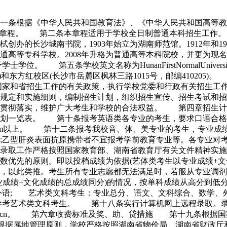
一条根据《中华人民共和国教育法》、《中华人民共和国高等教
定本章程。 第二条本章程适用于学校全日制普通本科招生工
创办的长沙城南书院，1903年始立为湖南师范馆。1912年和1
为普通高等专科学校。2008年升格为普通高等本科院校，并更
。 第五条学校英文名称为HunanFirstNormalUnivers
02)和东方红校区(长沙市岳麓区枫林三路1015号，邮编410
国家和省招生工作的有关政策，执行学校党委和行政有关招生工
规定和实施细则，编制招生计划，组织招生宣传、招生考试和
的贯彻落实，维护广大考生和学校的合法权益。 第四章招生
划一览表。 第十条报考英语类各专业的考生，要求口语合格，
158cm以上。 第十二条报考我校音、体、美专业的考生，专
;乙型肝炎表面抗原携带者不宜报考学前教育专业等。各专业对
取工作严格按照国家教育部、湖南省教育厅有关文件精神实施
分数优先的原则。即以投档成绩为依据(艺体类考生以专业成绩+
取，以此类推。考生所有专业志愿都无法满足时，若服从专业
业成绩+文化成绩的总成绩同分)的情况，按单科成绩从高分到
外语; 艺术类文科考生：专业总分、语文、文科综合、数学、
参考艺术类文科考生。 第十八条实行计算机网上远程录取。录
g.hnfnu.edu.cn。 第六章收费标准及奖、助、贷措施 第十
。根据属地管理原则，学校严格按照湖南省物价局、湖南省财政