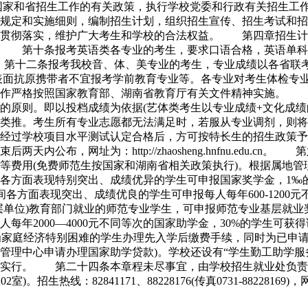
国家和省招生工作的有关政策，执行学校党委和行政有关招生工
规定和实施细则，编制招生计划，组织招生宣传、招生考试和
的贯彻落实，维护广大考生和学校的合法权益。 第四章招生
 第十条报考英语类各专业的考生，要求口语合格，英语单科成
以上。 第十二条报考我校音、体、美专业的考生，专业成绩以各
表面抗原携带者不宜报考学前教育专业等。各专业对考生体检专
严格按照国家教育部、湖南省教育厅有关文件精神实施。 第
先的原则。即以投档成绩为依据(艺体类考生以专业成绩+文化成
此类推。考生所有专业志愿都无法满足时，若服从专业调剂，则
，经过学校项目水平测试认定合格后，方可按特长生的招生政策
内公布，网址为：http://zhaosheng.hnfnu.edu
等费用(免费师范生按国家和湖南省相关政策执行)。根据属地
方面表现特别突出、成绩优异的学生可申报国家奖学金，1‰的
各方面表现突出、成绩优良的学生可申报每人每年600-1200
单位)教育部门就业的师范专业学生，可申报师范专业基层就业奖
每年2000—4000元不同等次的国家助学金，30%的学生可
为家庭经济特别困难的学生办理先入学后缴费手续，同时为已申请
管理中心申请办理国家助学贷款)。学校还设有“学生勤工助学服
实行。 第二十四条本章程未尽事宜，由学校招生就业处负责
82841171、88228176(传真0731-88228169)，网址：http:/