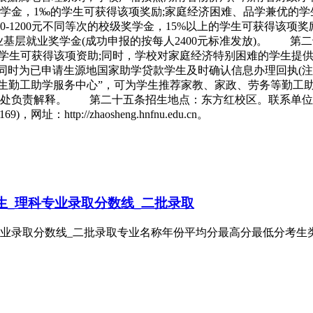
学金，1‰的学生可获得该项奖励;家庭经济困难、品学兼优的学
-1200元不同等次的校级奖学金，15%以上的学生可获得该项
业基层就业奖学金(成功申报的按每人2400元标准发放)。 第
30%的学生可获得该项资助;同时，学校对家庭经济特别困难的学
，同时为已申请生源地国家助学贷款学生及时确认信息办理回执(
“学生勤工助学服务中心”，可为学生推荐家教、家政、劳务等
负责解释。 第二十五条招生地点：东方红校区。联系单位：湖
，网址：http://zhaosheng.hnfnu.edu.cn。
生_理科专业录取分数线_二批录取
业录取分数线_二批录取专业名称年份平均分最高分最低分考生类别录