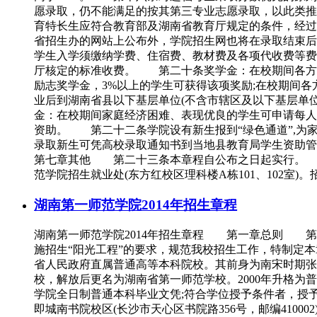
愿录取，仍不能满足的按其第三专业志愿录取，以此类
育特长生应符合教育部及湖南省教育厅规定的条件，经
省招生办的网站上公布外，学院招生网也将在录取结束后两天内公
学生入学须缴纳学费、住宿费、教材费及各项代收费等费
厅核定的标准收费。 第二十条奖学金：在校期间各方面
励志奖学金，3%以上的学生可获得该项奖励;在校期间各方
业后到湖南省县以下基层单位(不含市辖区及以下基层单位
金：在校期间家庭经济困难、表现优良的学生可申请每人每
资助。 第二十二条学院设有新生报到“绿色通道”,为
录取新生可凭高校录取通知书到当地县教育局学生资助
第七章其他 第二十三条本章程自公布之日起实行。 
范学院招生就业处(东方红校区理科楼A栋101、102室)。招生热线：828
湖南第一师范学院2014年招生章程
湖南第一师范学院2014年招生章程 第一章总则 第
施招生“阳光工程”的要求，规范我校招生工作，特制
省人民政府直属普通高等本科院校。其前身为南宋时期张栻
校，解放后更名为湖南省第一师范学校。2000年升格
学院全日制普通本科毕业文凭;符合学位授予条件者，授予学士学位
即城南书院校区(长沙市天心区书院路356号，邮编4100