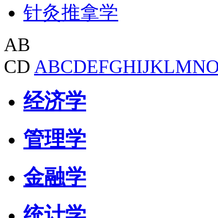
针灸推拿学
AB
CD
A
B
C
D
E
F
G
H
I
J
K
L
M
N
经济学
管理学
金融学
统计学