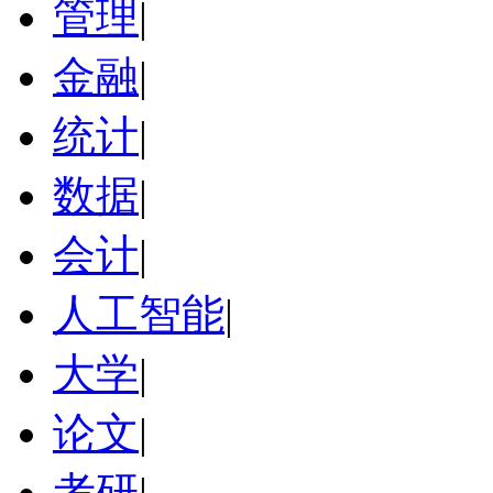
管理
|
金融
|
统计
|
数据
|
会计
|
人工智能
|
大学
|
论文
|
考研
|