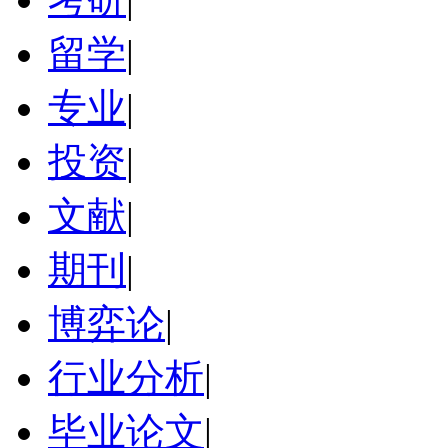
留学
|
专业
|
投资
|
文献
|
期刊
|
博弈论
|
行业分析
|
毕业论文
|