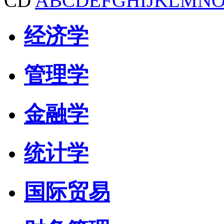
CD
A
B
C
D
E
F
G
H
I
J
K
L
M
N
经济学
管理学
金融学
统计学
国际贸易