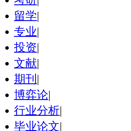
留学
|
专业
|
投资
|
文献
|
期刊
|
博弈论
|
行业分析
|
毕业论文
|