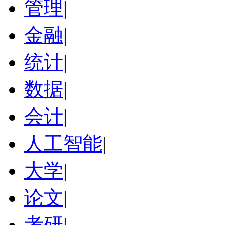
管理
|
金融
|
统计
|
数据
|
会计
|
人工智能
|
大学
|
论文
|
考研
|