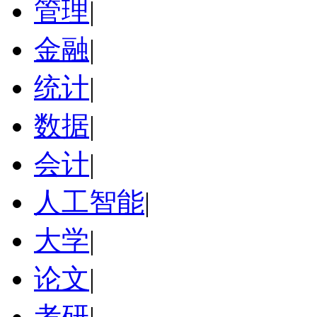
管理
|
金融
|
统计
|
数据
|
会计
|
人工智能
|
大学
|
论文
|
考研
|