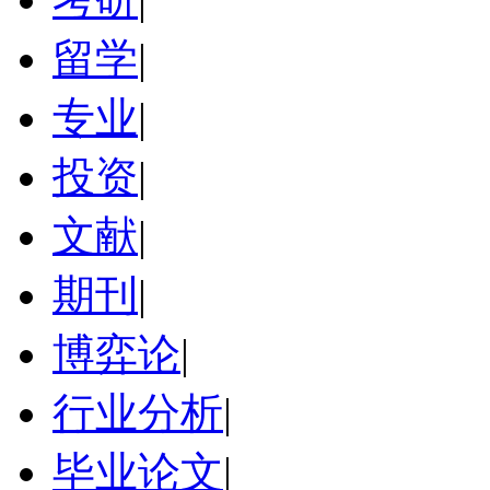
留学
|
专业
|
投资
|
文献
|
期刊
|
博弈论
|
行业分析
|
毕业论文
|