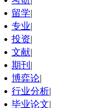
留学
|
专业
|
投资
|
文献
|
期刊
|
博弈论
|
行业分析
|
毕业论文
|