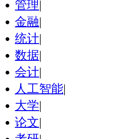
管理
|
金融
|
统计
|
数据
|
会计
|
人工智能
|
大学
|
论文
|
考研
|