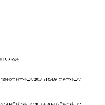
写明人大论坛
6文科本科二批2013491454394文科本科二批
9理科本科二批2013510466436理科本科二批