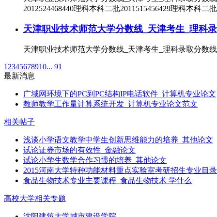
2012524468440理科本科二批2011515456429理科本科二批
天津职业技术师范大学分数线_天津考生_理科录
天津职业技术师范大学分数线_天津考生_理科录取分数线_本
1
2
3
4
5
6
7
8
9
10
... 91
最新消息
广域网环境下的PC到PC结构IP电话软件_计算机专业论文
教师教学工作量计算系统开发_计算机专业论文范文
相关帖子
浅谈小学语文教学中学生创新思维能力的培养_其他论文
试论证券市场的有效性_金融论文
试论小学生数学合作习惯的培养_其他论文
2015河南大学特种功能材料重点实验室考研招生专业目
食品生物技术专业主要课程_食品生物技术 学什么
高校大学相关专题
沈阳建筑大学城市建设学院