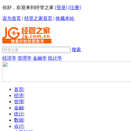
你好，欢迎来到经管之家
[登录]
[注册]
设为首页
|
经管之家首页
|
收藏本站
搜索
经济学
管理学
金融学
统计学
首页
|
经济
|
管理
|
金融
|
统计
|
数据
|
会计
|