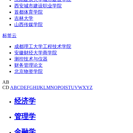
西安城市建设职业学院
首都体育学院
吉林大学
山西传媒学院
标签云
成都理工大学工程技术学院
安徽财经大学商学院
测控技术与仪器
财务管理论文
北京物资学院
AB
CD
A
B
C
D
E
F
G
H
I
J
K
L
M
N
O
P
Q
I
S
T
U
V
W
X
Y
Z
经济学
管理学
金融学