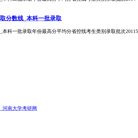
取分数线_本科一批录取
科一批录取年份最高分平均分省控线考生类别录取批次2011524
录_河南大学考研网