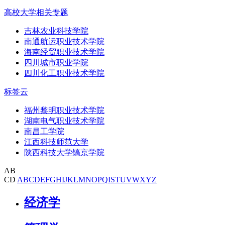
高校大学相关专题
吉林农业科技学院
南通航运职业技术学院
海南经贸职业技术学院
四川城市职业学院
四川化工职业技术学院
标签云
福州黎明职业技术学院
湖南电气职业技术学院
南昌工学院
江西科技师范大学
陕西科技大学镐京学院
AB
CD
A
B
C
D
E
F
G
H
I
J
K
L
M
N
O
P
Q
I
S
T
U
V
W
X
Y
Z
经济学