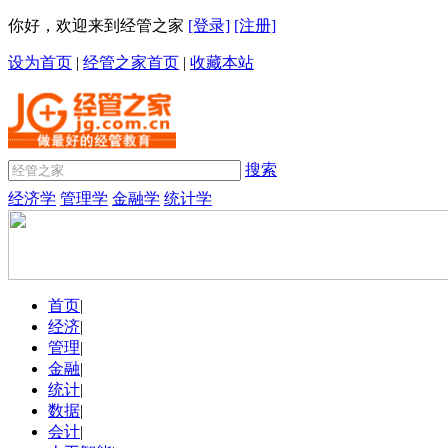
你好，欢迎来到经管之家
[登录]
[注册]
设为首页
|
经管之家首页
|
收藏本站
搜索
经济学
管理学
金融学
统计学
首页
|
经济
|
管理
|
金融
|
统计
|
数据
|
会计
|