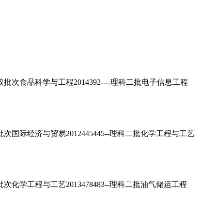
食品科学与工程2014392----理科二批电子信息工程
际经济与贸易2012445445--理科二批化学工程与工艺
学工程与工艺2013478483--理科二批油气储运工程