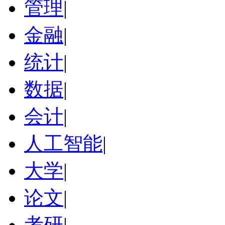
管理
|
金融
|
统计
|
数据
|
会计
|
人工智能
|
大学
|
论文
|
考研
|