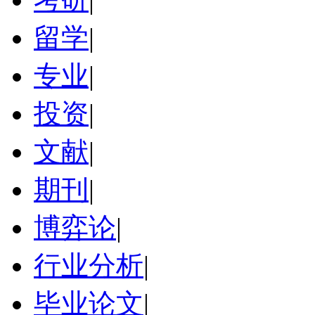
留学
|
专业
|
投资
|
文献
|
期刊
|
博弈论
|
行业分析
|
毕业论文
|