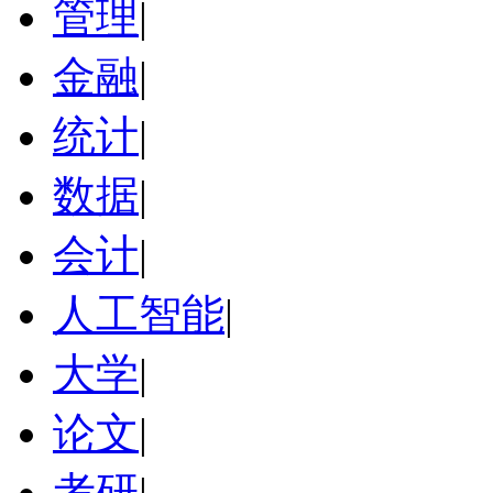
管理
|
金融
|
统计
|
数据
|
会计
|
人工智能
|
大学
|
论文
|
考研
|