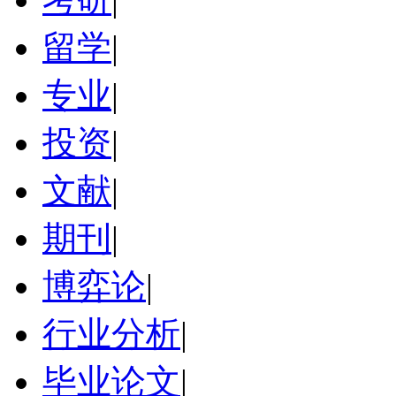
留学
|
专业
|
投资
|
文献
|
期刊
|
博弈论
|
行业分析
|
毕业论文
|