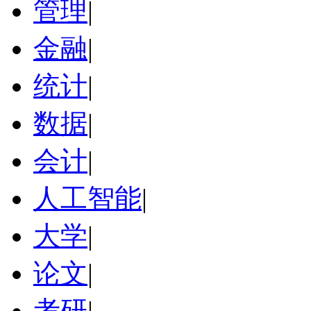
管理
|
金融
|
统计
|
数据
|
会计
|
人工智能
|
大学
|
论文
|
考研
|