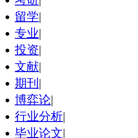
留学
|
专业
|
投资
|
文献
|
期刊
|
博弈论
|
行业分析
|
毕业论文
|