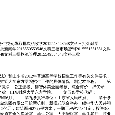
别录取批次税收学2015548548548文科三批金融学
三批新闻学2015550553548文科三批市场营销2015551551551文科
3548文科三批物流管理2015549554548文科三批
》和山东省2012年普通高等学校招生工作等有关文件要求，
山东财经大学东方学院招生工作的具体情况，制定本章程。 第
平竞争、公正选拔、德智体美全面考核、综合评价、择优录
全称：山东财经大学东方学院。 第五条学校代码：
05年6月。 第九条批准单位：山东省人民政府。 第十条
金集团有限公司按新机制、新模式联合举办，经中华人民共和
亿元，建筑面积27万平方米；一期工程占地341亩，投资3亿
功能设施齐全的实验室、学生公寓、太阳能浴室、学生餐厅、商业