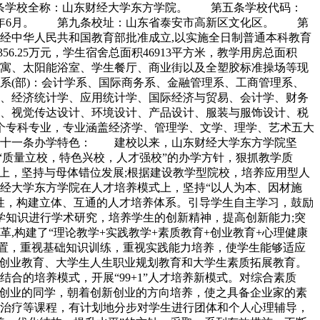
条学校全称：山东财经大学东方学院。 第五条学校代码：
5年6月。 第九条校址：山东省泰安市高新区文化区。 第
经中华人民共和国教育部批准成立,以实施全日制普通本科教育
56.25万元，学生宿舍总面积46913平方米，教学用房总面积
学生公寓、太阳能浴室、学生餐厅、商业街以及全塑胶标准操场等现
学系(部)：会计学系、国际商务系、金融管理系、工商管理系、
、经济统计学、应用统计学、国际经济与贸易、会计学、财务
、视觉传达设计、环境设计、产品设计、服装与服饰设计、税
6个专科专业，专业涵盖经济学、管理学、文学、理学、艺术五大
第十一条办学特色： 建校以来，山东财经大学东方学院坚
“质量立校，特色兴校，人才强校”的办学方针，狠抓教学质
上，坚持与母体错位发展;根据建设教学型院校，培养应用型人
经大学东方学院在人才培养模式上，坚持“以人为本、因材施
性，构建立体、互通的人才培养体系。引导学生自主学习，鼓励
学知识进行学术研究，培养学生的创新精神，提高创新能力;突
构建了“理论教学+实践教学+素质教育+创业教育+心理健康
系设置，重视基础知识训练，重视实践能力培养，使学生能够适应
生创业教育、大学生人生职业规划教育和大学生素质拓展教育。
的培养模式，开展“99+1”人才培养新模式。对综合素质
于创业的同学，朝着创新创业的方向培养，使之具备企业家的素
治疗等课程，有计划地分步对学生进行团体和个人心理辅导，