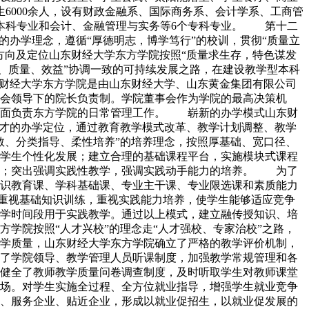
生6000余人，设有财政金融系、国际商务系、会计学系、工商管
个本科专业和会计、金融管理与实务等6个专科专业。 第十二
办学理念，遵循“厚德明志，博学笃行”的校训，贯彻“质量立
向及定位山东财经大学东方学院按照“质量求生存，特色谋发
构、质量、效益”协调一致的可持续发展之路，在建设教学型本科
财经大学东方学院是由山东财经大学、山东黄金集团有限公司
会领导下的院长负责制。学院董事会作为学院的最高决策机
全面负责东方学院的日常管理工作。 崭新的办学模式山东财
人才的办学定位，通过教育教学模式改革、教学计划调整、教学
教、分类指导、柔性培养”的培养理念，按照厚基础、宽口径、
学生个性化发展；建立合理的基础课程平台，实施模块式课程
力；突出强调实践性教学，强调实践动手能力的培养。 为了
识教育课、学科基础课、专业主干课、专业限选课和素质能力
用，重视基础知识训练，重视实践能力培养，使学生能够适应竞争
学时间段用于实践教学。通过以上模式，建立融传授知识、培
学院按照“人才兴校”的理念走“人才强校、专家治校”之路，
学质量，山东财经大学东方学院确立了严格的教学评价机制，
了学院领导、教学管理人员听课制度，加强教学常规管理和各
健全了教师教学质量问卷调查制度，及时听取学生对教师课堂
场。对学生实施全过程、全方位就业指导，增强学生就业竞争
、服务企业、贴近企业，形成以就业促招生，以就业促发展的