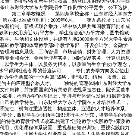
源质量，维护学校和考生合法权益，结合山东财经大学东方学院
山东财经大学东方学院招生工作贯彻“公平竞争、公正选拔、
督。 第二章学校概况 第四条学校全称：山东财经大学东方
八条批准成立时间：2005年6月。 第九条校址：山东省
按新机制、新模式联合举办，经中华人民共和国教育部批准成
中教学行政用房近5万平方米，学生宿舍近5万平方米，图书馆藏
学、生活和文体设施，并建有占地20000余平方米大学生素质
、基础教学部和体育教学部8个教学系部，开设会计学、金融学、
管理与信息系统、工商管理、市场营销、财务管理、人力资源
本科专业和会计、金融管理与实务、国际贸易实务、计算机信息
，以学生为主体，以服务为根本，以质量为生命”的办学理念，
办学水平得到社会各界的普遍认可。 专门的办学方向及定位山
作办学为两翼的“一体两翼”战略，走“规模、结构、质量、效
经类为主的应用型合格人才。 独特的管理体制山东财经大学东
文件精神，并按照国家的有关教育法规承担责任。院长受董事
嫁接，承包办学”的基础上，坚持与母体错位发展;根据建设教
自己的教学特色。山东财经大学东方学院在人才培养模式上，
重系统性、横向注重渗透性，构建立体、互通的人才培养体系。
奖励学分，激励学生运用所学知识进行学术研究，培养学生的创新
特色教育教学模式改革,构建了“理论教学+实践教学+素质教
资源利用，优化课程体系设置，重视基础知识训练，重视实践能力
育教学活动，开展大学生创业教育、大学生人生职业规划教育和