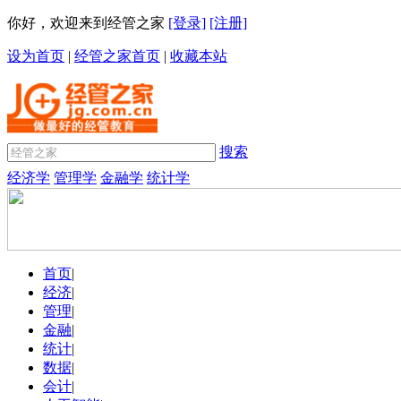
你好，欢迎来到经管之家
[登录]
[注册]
设为首页
|
经管之家首页
|
收藏本站
搜索
经济学
管理学
金融学
统计学
首页
|
经济
|
管理
|
金融
|
统计
|
数据
|
会计
|