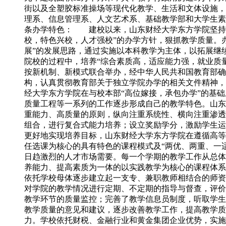
街以及全塑胶标准操场等现代化教学、生活和文体设施，并
理系、信息管理系、人文艺术系、基础教学部和大学生素
条办学特色： 建校以来，山东财经大学东方学院坚持“
校，特色兴校，人才强校”的办学方针，狠抓教学质量。
展”的发展思路，通过实施以本科教学为主体，以拓展继
院校的过程中，培养“综合素质高，适应能力强，就业质
按新机制、新模式联合举办，经中华人民共和国教育部确
构，认真贯彻教育部关于独立学院办学的相关文件精神
经大学东方学院在与校本部“高位嫁接，承包办学”的基
质量工程等一系列的工作逐步形成自己的教学特色。山东
重能力、高质量的原则，纵向注重系统性、横向注重渗透
组合，进行复合式能力培养；设立奖励学分，激励学生
更好地实现培养目标，山东财经大学东方学院在遵循高等
任选课为核心的具有特色的课程模式及“两优、两重、一适
日趋激烈的人才市场需要。每一个学期的教学工作从总体
养能力、提高素质为一体的以实践教学为核心的课程体系
依托学校母体逐步建立起一支专、兼职教师相结合的师
对学院的教学情况进行定期、不定期的指导与督查，评价
教学环节的质量监控；完善了教学信息员制度，听取学生
教学质量的意见和建议，逐步改善教学工作，提高教学
力。学校依托财税、金融行业和黄金集团企业优势，实施