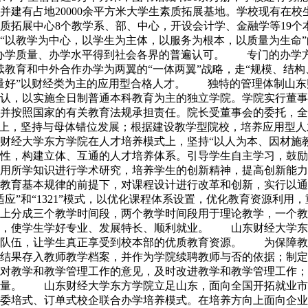
建有占地20000余平方米大学生素质拓展基地。学校现有在校
质拓展中心8个教学系、部、中心，开设会计学、金融学等19
以教学为中心，以学生为主体，以服务为根本，以质量为生命”的
办学质量、办学水平得到社会各界的普遍认可。 专门的办学方
续教育和中外合作办学为两翼的“一体两翼”战略，走“规模、结
量好”以财经类为主的应用型合格人才。 独特的管理体制山东
认，以实施全日制普通本科教育为主的独立学院。学院实行董事
，并按照国家的有关教育法规承担责任。院长受董事会的委托，
础上，坚持与母体错位发展；根据建设教学型院校，培养应用型
财经大学东方学院在人才培养模式上，坚持“以人为本、因材施
性，构建立体、互通的人才培养体系。引导学生自主学习，鼓励
运用所学知识进行学术研究，培养学生的创新精神，提高创新能
教育基本规律的前提下，对课程设计进行改革和创新，实行以通
应”和“1321”模式，以优化课程体系设置，优化教育资源利
上分成三个教学时间段，两个教学时间段用于理论教学，一个教
，使学生学好专业、发展特长、顺利就业。 山东财经大学东方
资队伍，让学生真正享受到校本部的优质教育资源。 为保障教
结果存入教师教学档案，并作为学院续聘教师与否的依据；制定
对教学和教学管理工作的意见，及时改进教学和教学管理工作；
质量。 山东财经大学东方学院立足山东，面向全国开拓就业市
委培式、订单式校企联合办学培养模式。在培养方向上面向企业