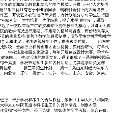
教育和精英教育相结合的培养模式，开展“99+1”人才培养
一批品学兼优且有志于创业的同学，朝着创新创业的方向培养，
作室，开设艺术心理治疗等课程，有计划地分步对学生进行团
积极引进，大力培养，优化结构，提升水平”的方针，采取一
建立起了一支以首席主讲教授和专业责任教授为核心，以讲师为教
院的教学情况进行定期、不定期的指导与督查，评价结果存入
环节的质量监控;完善了教学信息员制度，听取学生对教学和教学
量的意见和建议，逐步改善教学工作，提高教学质量。 山东财
托财税、金融行业和黄金集团企业优势，实施委培式、订单式
。 学校注重校园文化建设，每年开展创业设计大赛、学术科
造健康向上、生动活泼的校园文化，逐渐形成了一系列的校园品
综合素质。学校鼓励学生参加各种活动，尤其是学科类竞赛，
中取得佳绩。 第三章招生计划 第十二条山东财经大学东方
北、内蒙古、辽宁、黑龙江、江苏、浙江、山东、安徽、河南、
利进行，维护学校和考生的合法权益，依据《中华人民共和国教
经大学东方学院普通本科招生工作的具体情况，制定本章
贯彻“公平竞争、公正选拔、德智体美全面考核、综合评价、