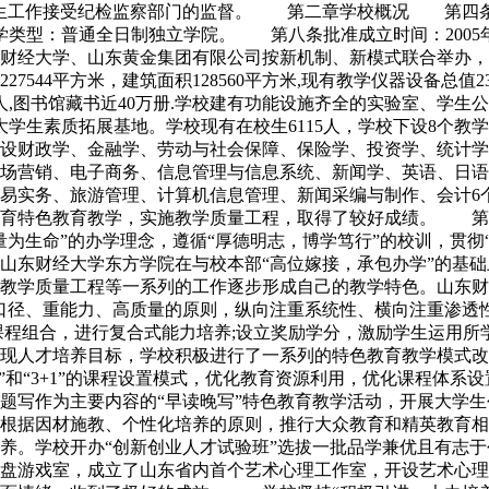
招生工作接受纪检监察部门的监督。 第二章学校概况 第四
学类型：普通全日制独立学院。 第八条批准成立时间：200
财经大学、山东黄金集团有限公司按新机制、新模式联合举办，
44平方米，建筑面积128560平方米,现有教学仪器设备总值23
395人,图书馆藏书近40万册.学校建有功能设施齐全的实验室、
大学生素质拓展基地。学校现有在校生6115人，学校下设8个教
设财政学、金融学、劳动与社会保障、保险学、投资学、统计学
场营销、电子商务、信息管理与信息系统、新闻学、英语、日语
贸易实务、旅游管理、计算机信息管理、新闻采编与制作、会计
培育特色教育教学，实施教学质量工程，取得了较好成绩。 
为生命”的办学理念，遵循“厚德明志，博学笃行”的校训，贯彻
东财经大学东方学院在与校本部“高位嫁接，承包办学”的基础
教学质量工程等一系列的工作逐步形成自己的教学特色。山东财
口径、重能力、高质量的原则，纵向注重系统性、横向注重渗透
课程组合，进行复合式能力培养;设立奖励学分，激励学生运用所
人才培养目标，学校积极进行了一系列的特色教育教学模式改革,
”和“3+1”的课程设置模式，优化教育资源利用，优化课程体
题写作为主要内容的“早读晚写”特色教育教学活动，开展大学
根据因材施教、个性化培养的原则，推行大众教育和精英教育相结合
养。学校开办“创新创业人才试验班”选拔一批品学兼优且有志
盘游戏室，成立了山东省内首个艺术心理工作室，开设艺术心理