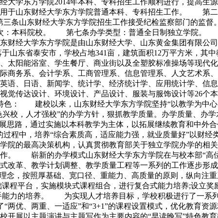
经大学东方学院2014年本科、专科招生工作顺利进行，提高生
用于山东财经大学东方学院普通本科、专科招生工作。 第二条
第三条山东财经大学东方学院招生工作接受纪检监察部门的监
次：本科院校。 第七条办学类型：普通全日制独立学院。 第
财经大学东方学院是由山东财经大学、山东黄金集团有限公司
于山东省泰安市，学校占地341亩，建筑面积12万平方米，其
、太阳能浴室、学生餐厅、商业街以及全塑胶标准操场等现代化教
、国际商务系、会计学系、工商管理系、信息管理系、人文艺术系
英语、日语、新闻学、统计学、经济统计学、应用统计学、信息
视觉传达设计、环境设计、产品设计、服装与服饰设计等26个
特色： 建校以来，山东财经大学东方学院坚持“以教学为中心
特色兴校，人才强校”的办学方针，狠抓教学质量。办学质量、
发展思路，通过实施以本科教学为主体，以拓展继续教育和中外合
的过程中，培养“综合素质高，适应能力强，就业质量好”以财
学院的最高决策机构，认真贯彻教育部关于独立学院办学的相关
作。 崭新的办学模式山东财经大学东方学院在与校本部“高位
式改革、教学计划调整、教学质量工程等一系列的工作逐步形成
养理念，按照厚基础、宽口径、重能力、高质量的原则，纵向注
础课程平台，实施模块式课程组合，进行复合式能力培养;设立
手能力的培养。 为实现人才培养目标，学校积极进行了一系列的
了“两优、两重、一适应”和“3+1”的课程设置模式，优化教育
校开展以主题演讲与主题写作为主要内容的“早读晚写”特色教