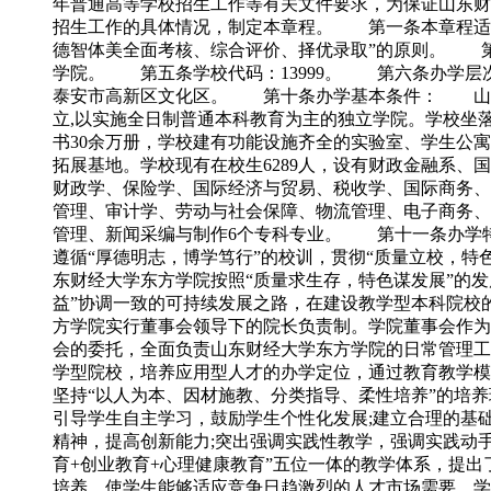
年普通高等学校招生工作等有关文件要求，为保证山东财
招生工作的具体情况，制定本章程。 第一条本章程适
德智体美全面考核、综合评价、择优录取”的原则。 
学院。 第五条学校代码：13999。 第六条办学层
泰安市高新区文化区。 第十条办学基本条件： 山东
立,以实施全日制普通本科教育为主的独立学院。学校坐落
书30余万册，学校建有功能设施齐全的实验室、学生公寓
拓展基地。学校现有在校生6289人，设有财政金融系
财政学、保险学、国际经济与贸易、税收学、国际商务、
管理、审计学、劳动与社会保障、物流管理、电子商务、
管理、新闻采编与制作6个专科专业。 第十一条办学
遵循“厚德明志，博学笃行”的校训，贯彻“质量立校，
东财经大学东方学院按照“质量求生存，特色谋发展”的
益”协调一致的可持续发展之路，在建设教学型本科院校
方学院实行董事会领导下的院长负责制。学院董事会作为
会的委托，全面负责山东财经大学东方学院的日常管理工
学型院校，培养应用型人才的办学定位，通过教育教学模
坚持“以人为本、因材施教、分类指导、柔性培养”的培
引导学生自主学习，鼓励学生个性化发展;建立合理的基
精神，提高创新能力;突出强调实践性教学，强调实践动
育+创业教育+心理健康教育”五位一体的教学体系，提出
培养，使学生能够适应竞争日趋激烈的人才市场需要。学