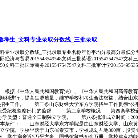
安徽考生_文科专业录取分数线_三批录取
科专业录取分数线_三批录取专业名称年份平均分最高分最低分考生类
国际经济与贸易2015548549548文科三批英语2015547547547文科
550文科三批国际商务2015547547547文科三批审计学201554955
 根据《中华人民共和国教育法》、《中华人民共和国高等教育法
工作顺利进行，提高生源质量，维护学校和考生合法权益，结合
科招生工作。 第二条山东财经大学东方学院招生工作贯彻“公
作接受纪检监察部门的监督。 第二章学校概况 第四条学校
办学类型：普通全日制独立学院。 第八条批准成立时间：20
本条件： 山东财经大学东方学院是由山东财经大学、山东黄
学院。学校坐落于山东省泰安市，学校规划占地800亩，投资4-5
方米，学生宿舍近5万平方米，图书馆藏书30余万册，学校建有