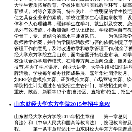
大学生素质拓展教育。学校注重加强实践教学环节，提高
新模式。对综合素质高、特长突出、个性明显的学生按照
使之具备企业家的素质。学校注重学生心理健康教育，设
体和个人心理辅导，缓解学生在学习、就业以及交友、恋
系列有效措施，不断加强师资队伍建设。学校按照自有教师
学骨干，专、兼结合的高水平师资队伍。 为保障教学
教师教学档案，并作为学院续聘教师与否的依据;制定了
管理工作的意见，及时改进教学和教学管理工作;健全
经大学东方学院立足山东，面向全国开拓就业市场。对学
校企联合办学培养模式。在培养方向上面向企业、服务
技节,举办了学术讲座、创业大讲堂、大学生维权知识讲
牌活动。学校每年举办社团成果展、嘉年华社团活动月、
如ERP沙盘模拟大赛、证券模拟大赛、市场营销大赛
学院招生计划通过各省级招生主管部门、学校招生简章、
重庆、陕西、新疆等13个省(自治区、直辖市)招生，招生
山东财经大学东方学院2015年招生章程
山东财经大学东方学院2015年招生章程 第一章总则
育法》和《中华人民共和国高等教育法》，按照教育部及
程。 第一条本章程适用于山东财经大学东方学院普通