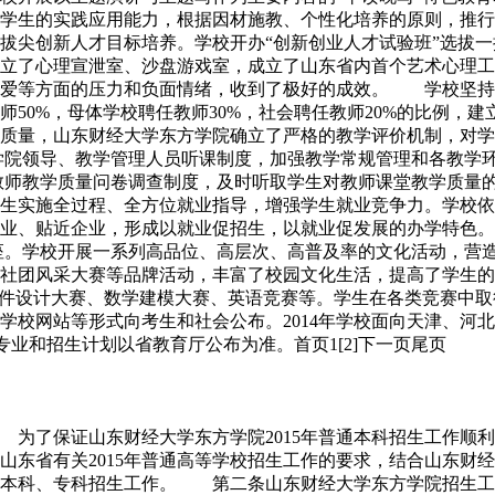
学生的实践应用能力，根据因材施教、个性化培养的原则，推行大众
拔尖创新人才目标培养。学校开办“创新创业人才试验班”选拔
立了心理宣泄室、沙盘游戏室，成立了山东省内首个艺术心理工
爱等方面的压力和负面情绪，收到了极好的成效。 学校坚持“
50%，母体学校聘任教师30%，社会聘任教师20%的比例，
质量，山东财经大学东方学院确立了严格的教学评价机制，对学
学院领导、教学管理人员听课制度，加强教学常规管理和各教学
了教师教学质量问卷调查制度，及时听取学生对教师课堂教学质
生实施全过程、全方位就业指导，增强学生就业竞争力。学校依
企业、贴近企业，形成以就业促招生，以就业促发展的办学特色
座。学校开展一系列高品位、高层次、高普及率的文化活动，营
社团风采大赛等品牌活动，丰富了校园文化生活，提高了学生的
、软件设计大赛、数学建模大赛、英语竞赛等。学生在各类竞赛
学校网站等形式向考生和社会公布。2014年学校面向天津、河
专业和招生计划以省教育厅公布为准。首页1[2]下一页尾页
 为了保证山东财经大学东方学院2015年普通本科招生工作顺
山东省有关2015年普通高等学校招生工作的要求，结合山东财
本科、专科招生工作。 第二条山东财经大学东方学院招生工作