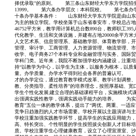
择优录取”的原则。 第三条山东财经大学东方学院
13999。 第六条办学层次：本科院校。 第七条办
十条办学基本条件： 山东财经大学东方学院是由山东
为主的独立学院。学校坐落于山东省泰安市，学校总占地2275
46752平方米，教学用计算机总台数890台，教师职工
代化教学、生活和文体设施，并建有占地20000余平方米
人文艺术系、信息管理系、基础教学部、体育教学部，开
管理、审计学、工商管理、人力资源管理、物流管理、市
收学、电子商务27个本科专业和金融管理与实务、国际
学科门类。近年来，我院不断加强学校内涵建设，注重
持“以教学为中心，以学生为主体，以服务为根本，以质量
量。办学质量、办学水平得到社会各界的普遍认可。 山
才的办学定位，通过教育教学模式改革、教学计划调整、
教、分类指导、柔性培养”的培养理念，按照厚基础、宽
学生个性化发展;建立合理的基础课程平台，实施模块式
出强调实践性教学，强调实践动手能力的培养。 为实现
教育”五位一体的教学体系，提出了“两优、两重、一适应
竞争日趋激烈的人才市场需要。学校开展以主题演讲与主
学校注重加强实践教学环节，提高学生的实践应用能力，
高、特长突出、个性明显的学生按照拔尖创新人才目标培
质。学校注重学生心理健康教育，设立了心理宣泄室、沙