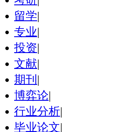
留学
|
专业
|
投资
|
文献
|
期刊
|
博弈论
|
行业分析
|
毕业论文
|