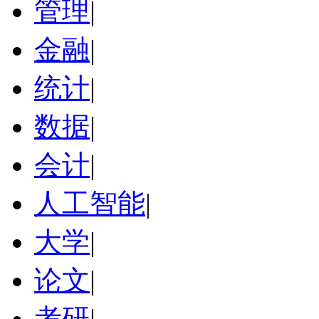
管理
|
金融
|
统计
|
数据
|
会计
|
人工智能
|
大学
|
论文
|
考研
|