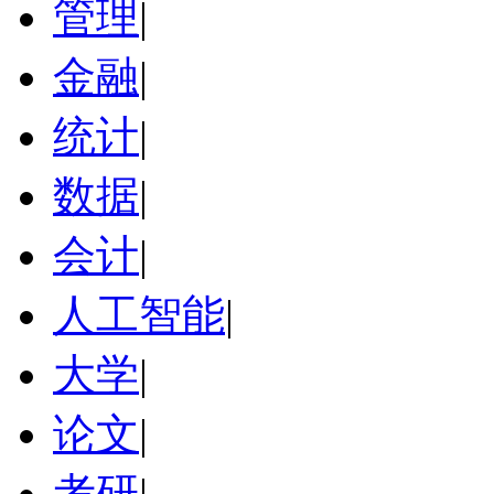
管理
|
金融
|
统计
|
数据
|
会计
|
人工智能
|
大学
|
论文
|
考研
|