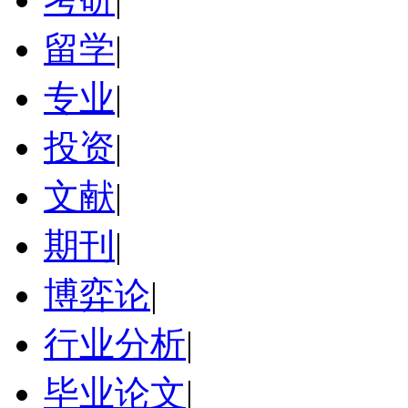
留学
|
专业
|
投资
|
文献
|
期刊
|
博弈论
|
行业分析
|
毕业论文
|