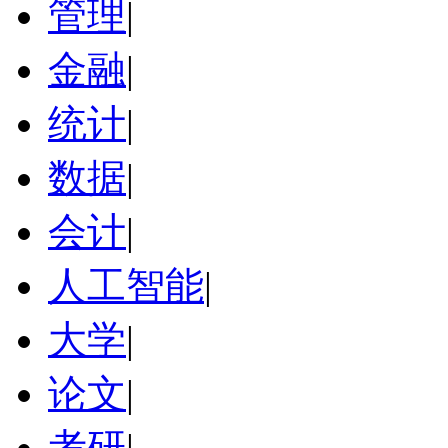
管理
|
金融
|
统计
|
数据
|
会计
|
人工智能
|
大学
|
论文
|
考研
|