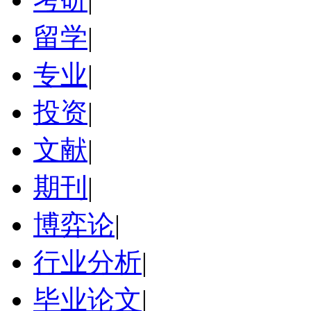
留学
|
专业
|
投资
|
文献
|
期刊
|
博弈论
|
行业分析
|
毕业论文
|