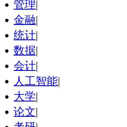
管理
|
金融
|
统计
|
数据
|
会计
|
人工智能
|
大学
|
论文
|
考研
|