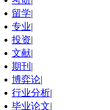
留学
|
专业
|
投资
|
文献
|
期刊
|
博弈论
|
行业分析
|
毕业论文
|