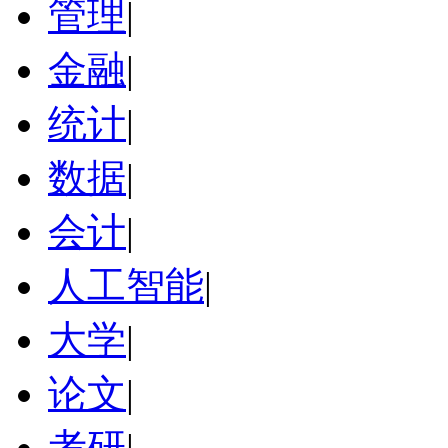
管理
|
金融
|
统计
|
数据
|
会计
|
人工智能
|
大学
|
论文
|
考研
|