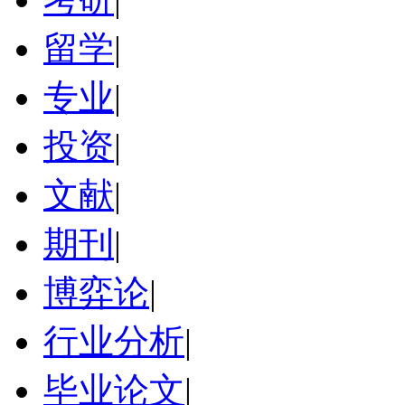
留学
|
专业
|
投资
|
文献
|
期刊
|
博弈论
|
行业分析
|
毕业论文
|