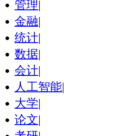
管理
|
金融
|
统计
|
数据
|
会计
|
人工智能
|
大学
|
论文
|
考研
|