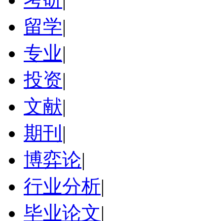
留学
|
专业
|
投资
|
文献
|
期刊
|
博弈论
|
行业分析
|
毕业论文
|