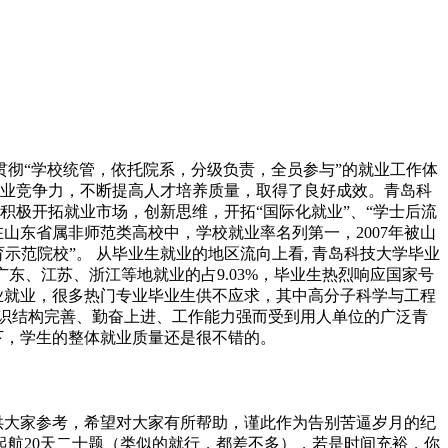
贯彻“学校统管，依托院系，分级负责，全员参与”的就业工作体
业竞争力，不断提高人才培养质量，取得了良好成效。青岛科
极开拓就业市场，创新思维，开拓“国际化就业”、“学士后流
在山东省属非师范类高校中，学校就业率名列第一，2007年被山
示范院校”。 从毕业生就业的地区流向上看, 青岛科技大学毕业
、广东、江苏、浙江等地就业的占9.03%，毕业生热烈响应国家号
业就业，很多热门专业毕业生供不应求，其中高分子科学与工程
知识结构完善、勤奋上进、工作能力强而受到用人单位的广泛青
下，学生的整体就业质量还是很不错的。
来供大家参考，希望对大家有所帮助，谨此作为告别苦逼岁月的纪
是起航20天二十题（类似的就行，都差不多），若是时间充裕，你