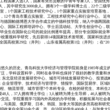
工程国家人选1人，国家有突出贡献的中青年专家3人，全国优秀教
余人，其中研究生3000余人。拥有3个一级学科博士点，22个二
实验室，1个国家工程技术研究中心，1个国家重点实验室培育基地
心，12个青岛市重点实验室、工程技术研究中心和行业中心。 
其中与德国帕德博恩大学合作成立的中德科技学院，纳入中德两国
心、国际工程师培训中心、学士后流动站、大学生创业中心，联
毕业生在国际化公司的就业比例逐年提高，部分专业国际就业率
学校重视科学研究，先后获得14项国家技术发明奖、国家科技进
列全国高校第29位（并列），山东省属高校第1位（并列）；在“2
久的历史。青岛科技大学经济与管理学院前身是1985年成立的社
广泛，学科设置科学，同时在各学科也保持了很好的教学质量和
；东北亚经济发展研究中心、城市可持续发展研究中心、投资战
；企业管理学、技术经济与管理学、情报学、国际贸易学、区域
、物流管理、城市管理7个本科专业。在校的研究生、本科生24
教授48人，37人拥有博士学位；3人被聘为博士生导师，46人
外交流。学院重视学习国内外高校的办学经验，积极拓展与社会
，与美国、俄罗斯、日本、韩国、加拿大等国的多所高校和研究
招收来自全国10余个省、市、自治区的学生400余人；与加拿大