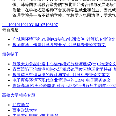
俄、韩等国学者联合举办的“东北亚经济合作与发展论坛
质量，在学校搭建各种平台支持学生就业和创业。因此就
管理学院是一所不错的学校。学校学习氛围浓厚，学术
1 ...
100
101
102
103
104
105
106
107
最新消息
广域网环境下的PC到PC结构IP电话软件_计算机专业论文
教师教学工作量计算系统开发_计算机专业论文范文
相关帖子
浅谈天力食品配送中心运作模式分析与建议(一)_物流论
青西凹陷下沟组湖相热水沉积岩锶同位素地球化学特征_
教务信息管理系统的设计与实现_计算机专业论文范文
电子商务环境下现代企业管理中的CRM_电子商务论文
高盛高华-欧洲经济周评-对欧元区银行进行压力测试-0902
高校大学相关专题
辽东学院
西南政法大学
内蒙古机电职业技术学院