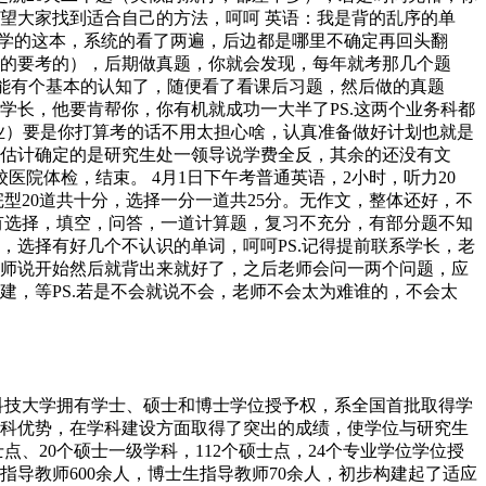
望大家找到适合自己的方法，呵呵 英语：我是背的乱序的单
科学的这本，系统的看了两遍，后边都是哪里不确定再回头翻
的要考的），后期做真题，你就会发现，每年就考那几个题
，能有个基本的认知了，随便看了看课后习题，然后做的真题
长，他要肯帮你，你有机就成功一大半了PS.这两个业务科都
专业）要是你打算考的话不用太担心啥，认真准备做好计划也就是
估计确定的是研究生处一领导说学费全反，其余的还没有文
院体检，结束。 4月1日下午考普通英语，2小时，听力20
型20道共十分，选择一分一道共25分。无作文，整体还好，不
，有选择，填空，问答，一道计算题，复习不充分，有部分题不知
，选择有好几个不认识的单词，呵呵PS.记得提前联系学长，老
师说开始然后就背出来就好了，之后老师会问一两个问题，应
，等PS.若是不会就说不会，老师不会太为难谁的，不会太
科技大学拥有学士、硕士和博士学位授予权，系全国首批取得学
学科优势，在学科建设方面取得了突出的成绩，使学位与研究生
、20个硕士一级学科，112个硕士点，24个专业学位学位授
指导教师600余人，博士生指导教师70余人，初步构建起了适应