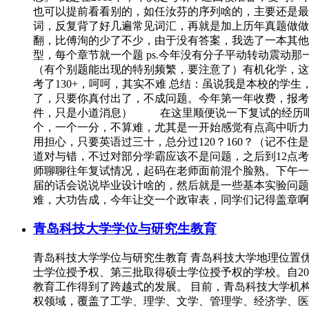
也可以提前看看别的，如任汝芬的序列啥的，主要还是最
词，反复背了好几遍常见词汇，再就是加上历年真题做做
翻，比傅洵的少了不少，由于没有答案，我选了一本其他
型，每个章节就一个题 ps.今年没有分子平动转动震动
（有个别题能出现的特别频繁，要注意了）有机化学，这
考了130+，呵呵，其实不难 总结：虽说我是本校的
了，只要你真付出了，不成问题。今年第一年收费，报考
件，只是小道消息） 在这里顺便说一下复试的经历吧。
个，一个一分，不算难，尤其是一开始感觉有点高中听力的
用担心，只要英语过三十，总分过120？160？（记不
道对与错，不过对部分学霸应该不是问题，之后到12点
师聊聊往年复试情况，起码在老师面前混个脸熟。下午一
届的话会说说毕业设计啥的，然后就是一些基本实验问题
难，大功告成，今年让交一个政审表，同学们记得盖章啊
青岛科技大学学位与研究生教育
青岛科技大学学位与研究生教育 青岛科技大学地理位置
士学位授予权、第三批取得硕士学位授予权的学校。自2
教育工作得到了跨越式的发展。 目前，青岛科技大学机构
权领域，覆盖了工学、理学、文学、管理学、经济学、医学