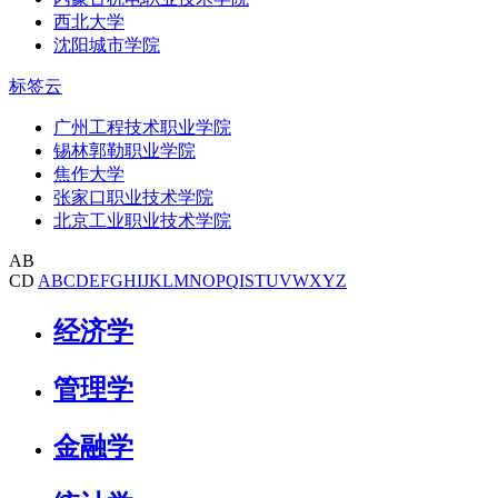
西北大学
沈阳城市学院
标签云
广州工程技术职业学院
锡林郭勒职业学院
焦作大学
张家口职业技术学院
北京工业职业技术学院
AB
CD
A
B
C
D
E
F
G
H
I
J
K
L
M
N
O
P
Q
I
S
T
U
V
W
X
Y
Z
经济学
管理学
金融学