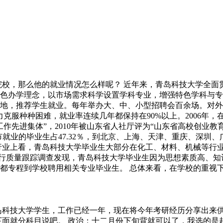
院校，那么他的就业情况怎么样呢？ 近年来，青岛科技大学全面
色办学理念，以市场需求科学设置学科专业，增强特色学科与专
地，推荐学生就业。每年举办大、中、小型招聘会百余场。对外积
克服种种困难，就业率连续几年都保持在90%以上。2006年，
先进集体”，2010年被山东省人社厅评为“山东省高校创业教育
岛市就业的毕业生占47.32％，到北京、上海、天津、重庆、深圳
行业上看，青岛科技大学毕业生大部分在化工、材料、机械等行
生进行质量跟踪调查发现，青岛科技大学毕业生因为思想素质高、
都专程到学校聘用相关专业毕业生。 总体来看，在学校的重视
是青岛科技大学学生，工作已经一年，现在将今年考研经历分享出
。下面就分科目说吧。 政治：十二月份下旬背就可以了，我选的