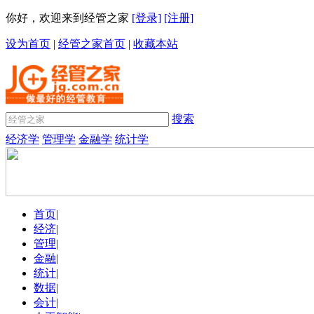
你好，欢迎来到经管之家
[登录]
[注册]
设为首页
|
经管之家首页
|
收藏本站
搜索
经济学
管理学
金融学
统计学
首页
|
经济
|
管理
|
金融
|
统计
|
数据
|
会计
|