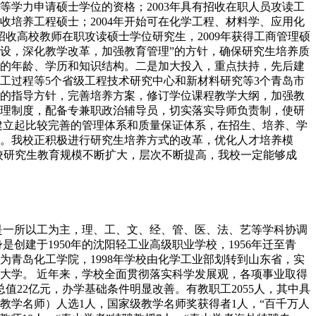
等学力申请硕士学位的资格；2003年具有招收在职人员攻读工
培养工程硕士；2004年开始可在化学工程、材料学、应用化
收高校教师在职攻读硕士学位研究生，2009年获得工商管理硕
建设，深化教学改革，加强教育管理”的方针，确保研究生培养质
的年龄、学历和知识结构。二是加大投入，重点扶持，先后建
工过程等5个省级工程技术研究中心和新材料研究等3个青岛市
的指导方针，完善培养方案，修订学位课程教学大纲，加强教
理制度，配备专兼职政治辅导员，切实落实导师负责制，使研
建立起比较完善的管理体系和质量保证体系，在招生、培养、学
。我校正积极进行研究生培养方式的改革，优化人才培养模
校研究生教育规模不断扩大，层次不断提高，我校一定能够成
是一所以工为主，理、工、文、经、管、医、法、艺等学科协调
建于1950年的沈阳轻工业高级职业学校，1956年迁至青
名为青岛化工学院，1998年学校由化学工业部划转到山东省，实
技大学。 近年来，学校全面贯彻落实科学发展观，各项事业取得
值22亿元，办学基础条件明显改善。有教职工2055人，其中具
教学名师）人选1人，国家级教学名师奖获得者1人，“百千万人