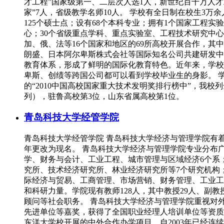
才工程”国家级第一、二层次人选1人，新世纪百千万人才
家”7人，省级教学名师10人。 学校有全日制在校生3万
125个硕士点；设有68个本科专业；拥有1个国家工程
心；30个省级重点学科、重点实验室、工程技术研究中
加、俄、法等16个国家和地区的69所高校开展合作，
朗盛、日本阿尔卑斯株式会社等国际知名公司共建研发中
教育体系，形成了鲜明的国际化教育特色。近年来，学校
卑斯、创绩等跨国公司都可以看到学校毕业生的身影。 
的“2010中国高校国家重大技术发明奖排行榜中”，我校
列），驻鲁高校第3位，山东省属高校第1位。
青岛科技大学经管学院
青岛科技大学经管学院 青岛科技大学经济与管理学院有着悠
年更改为现名。 青岛科技大学经济与管理学院专业分布
学、财务与会计、工业工程、城市管理与区域经济6个系
究所、技术经济研究所、林业经济研究所等7个研究机构
际经济与贸易、工商管理、市场营销、财务管理、工业工程
和科研力量。学院现有教师128人，其中教授29人、副
顾问等社会职务。 青岛科技大学经济与管理学院重视对
先进单位等嘉奖，获得了全国职业经理人培训单位等资质
东洋大学校开展的中外合作办学项目，自2003年已经连续