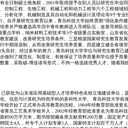
全日制硕士推免权，2001年取得授予在职人员以研究生毕业同
、控制工程、生物工程、机械工程和动力工程等六个工程领域招收
、分析化学、机械制造及其自动化和机械设计及理论等9个专业招
方针。自开展研究生教育以来，青岛科技大学始终贯彻“强化条件
培养并严格遴选高学历中青年教师进入导师队伍，改善导师队伍
级重点学科，纳米材料工程技术等3个省级重点实验室，山东省化
教室建设，改善研究生培养条件。三是根据国家研究生教育发展
行中期筛选制，从而改善研究生培养质量。四是建立健全各项管
势头良好。经过多年的努力，青岛科技大学学位与研究生教育己
步做到了规范化、制度化，有效保证了培养质量和学位授予质量
数量，采取硕-博连读等形式，不拘一格选拔优秀人才。随着我
，已获批为山东省应用基础型人才培养特色名校立项建设单位，
、信息与计算机为特色学科的多科性大学。 青岛科技大学前身是创
，学校开始了正式举办高等教育的历程。1984年经教育部批准更
东省青岛工艺美术学校并入，2002年经教育部批准更名为青岛科
积90万平方米，图书馆馆藏各类文献资料200万册，固定资产总
双聘院士4人，外专千人计划专家1人，国家特支计划百千万人才（