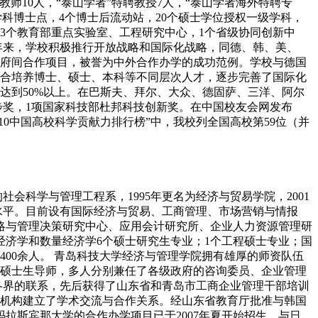
师10人，“泰山学者”特聘教授7人，“泰山学者海外特聘专
级学科博士点，4个博士后流动站，20个硕士学位授权一级学科，
，3个教育部重点实验室、工程研究中心，1个省级协同创新中
近年来，学校积极推行开放战略和国际化战略，同德、韩、美、
政府间合作项目，被誉为中外合作办学的成功范例。学校与德国
合培养博士、硕士、本科等不同层次人才，逐步完善了国际化
达到50%以上。在巴斯夫、拜尔、大众、德固萨、三洋、阿尔
步奖，1项国家科技部杜邦科技创新奖。在中国校友会网发布
010中国高校科学贡献力排行榜”中，我校列全国高校第59位（并
会科学与管理工程系，1995年更名为经济与贸易学院，2001
水平。目前设有国际经济与贸易、工商管理、市场营销与情报
略与管理决策研究中心、应用会计研究所、企业人力资源管理研
经济学和数量经济学6个硕士研究生专业；1个工程硕士专业；国
00余人。 青岛科技大学经济与管理学院拥有雄厚的师资队伍
被聘为硕士生导师，多人分别兼任了各级政府的咨询委员、企业管理
各界的联系，先后获得了山东省和青岛市工商企业管理干部培训
机构建立了学术交流与合作关系。经山东省教育厅批准与韩国
玛拉斯宾那大学的合作办学项目已于2007年夏开始招生。与日、