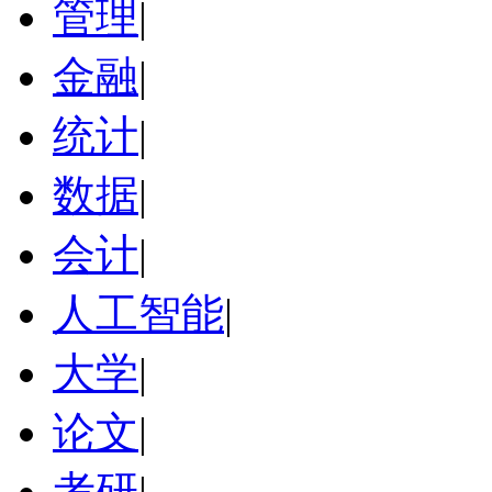
管理
|
金融
|
统计
|
数据
|
会计
|
人工智能
|
大学
|
论文
|
考研
|