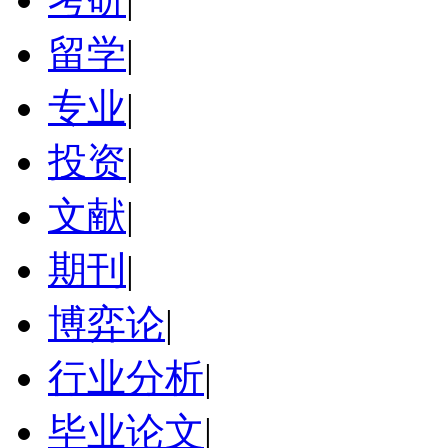
留学
|
专业
|
投资
|
文献
|
期刊
|
博弈论
|
行业分析
|
毕业论文
|