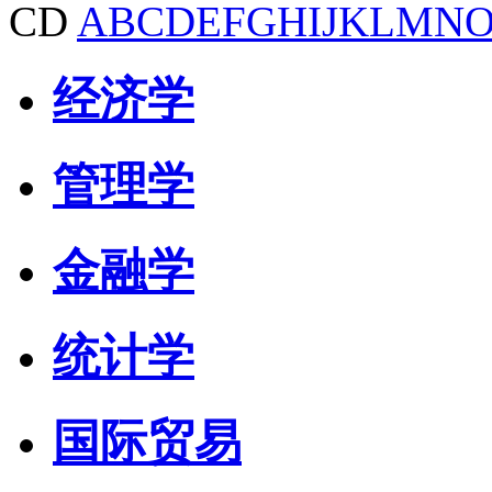
CD
A
B
C
D
E
F
G
H
I
J
K
L
M
N
经济学
管理学
金融学
统计学
国际贸易