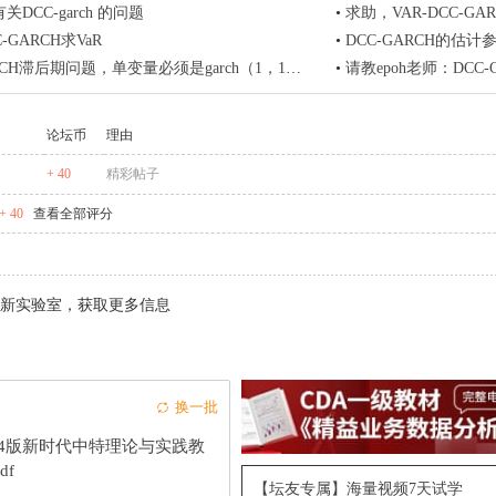
DCC-garch 的问题
•
求助，VAR-DCC-GAR
C-GARCH求VaR
•
DCC-GARCH的估
RCH滞后期问题，单变量必须是garch（1，1）吗
•
请教epoh老师：DC
论坛币
理由
+ 40
精彩帖子
 40
查看全部评分
新实验室，获取更多信息
换一批
24版新时代中特理论与实践教
df
【坛友专属】海量视频7天试学