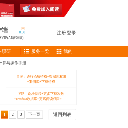
户端
0.0
0.00
注册
|
登录
SVIP(AI增强版)
在职研
服务一览
我的
模型计算与操作手册
贵宾：通行论坛特权+数据库权限
+案例库+下载特权
VIP：论坛特权+更多下载次数
+ccerdata数据库+更高阅读权限+……
返回列表
1
2
3
下一页