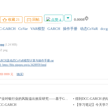
收藏
21
回帖
0.0008
点赞 4
C-GARCH
CoVar
VAR模型
GARCH
操作手册
动态CoVaR
dccg
png
(1.24 MB)
GARCH及动态CoVaR模型计算与操作手册.rar
tps://bbs.pinggu.org/a-3428959.html
B 9999 元
[
购买
]
GARCH及动态CoVaR模型计算与操作手册
对银行业的风险溢出效应研究——基于GARCH-CoVaR模型
•
得到DCC-GARCH 
C-GARCH
•
【学习笔记】今天学习dc