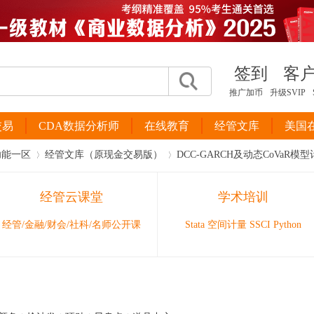
签到
客
推广加币
升级SVIP
交易
CDA数据分析师
在线教育
经管文库
美国
功能一区
经管文库（原现金交易版）
DCC-GARCH及动态CoVaR
经管云课堂
学术培训
›
›
经管/金融/财会/社科/名师公开课
Stata 空间计量 SSCI Python