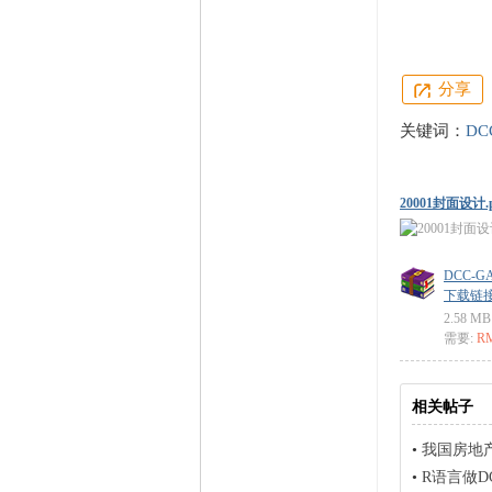
分享
关键词：
DC
20001封面设计.
DCC-
下载链接: ht
2.58 MB
需要:
RM
DCC-
相关帖子
•
我国房地产业
•
R语言做DC