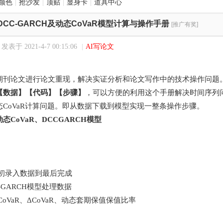
颜色
|
抢沙发
|
顶贴
|
显身卡
|
道具中心
DCC-GARCH及动态CoVaR模型计算与操作手册
[推广有奖]
发表于 2021-4-7 00:15:06
|
AI写论文
期刊论文进行论文重现，解决实证分析和论文写作中的技术操作问题
【数据】【代码】【步骤】
，可以方便的利用这个手册解决时间序列
态CoVaR计算问题。即从数据下载到模型实现一整条操作步骤。
动态CoVaR、DCCGARCH模型
最初录入数据到最后完成
-GARCH模型处理数据
CoVaR、ΔCoVaR、动态套期保值保值比率