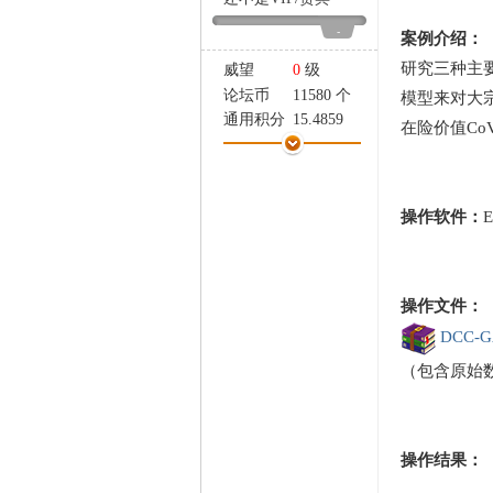
家
-
案例介绍：
研究三种主
威望
0
级
论坛币
11580 个
模型来对大
通用积分
15.4859
在险价值Co
学术水平
5 点
热心指数
5 点
信用等级
5 点
操作软件：
经验
9237 点
帖子
133
精华
0
在线时间
744 小时
操作文件：
注册时间
2018-8-21
DCC-
最后登录
2026-6-19
（包含原始数
操作结果：