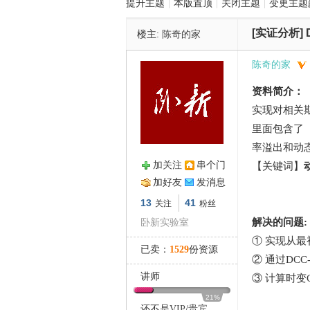
提升主题
|
本版置顶
|
关闭主题
|
变更主题
[实证分析]
楼主:
陈奇的家
管
陈奇的家
资料简介：
实现对相关
里面包含了
率溢出和动
加关注
串个门
【关键词】
之
加好友
发消息
13
41
关注
粉丝
解决的问题:
卧新实验室
① 实现从
已卖：
1529
份资源
② 通过DCC
讲师
③ 计算时变
21%
还不是
VIP
/
贵宾