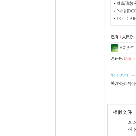
•
菜鸟请教有关
•
[讨论]DC
•
DCC-GA
已有
1
人评分
日新少年
总评分:
论坛币 +
关注公众号卧
相似文件
20
材.p