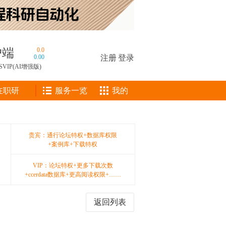
户端
0.0
0.00
注册
|
登录
SVIP(AI增强版)
在职研
服务一览
我的
贵宾：通行论坛特权+数据库权限
+案例库+下载特权
VIP：论坛特权+更多下载次数
+ccerdata数据库+更高阅读权限+……
返回列表