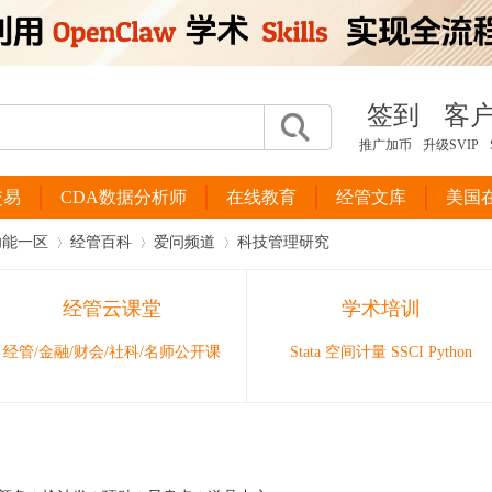
签到
客
推广加币
升级SVIP
交易
CDA数据分析师
在线教育
经管文库
美国
功能一区
经管百科
爱问频道
科技管理研究
经管云课堂
学术培训
›
›
›
经管/金融/财会/社科/名师公开课
Stata 空间计量 SSCI Python