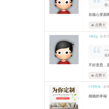
你
在核心里面
点赞 0
18klfg
发表于 2
cc
在
不好意思，
点赞 0
C刊司令
发表于
稳稳的幸福