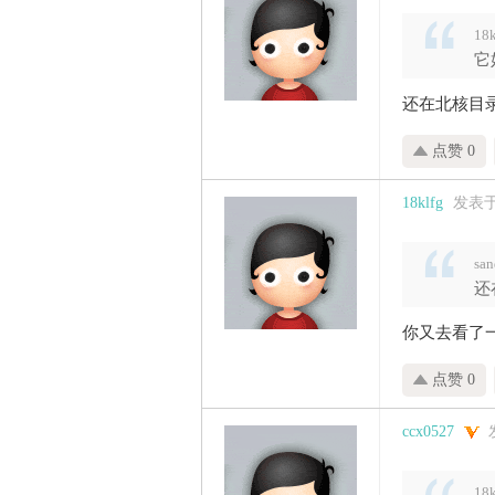
18
它
还在北核目
点赞 0
18klfg
发表于 2
sa
还
你又去看了
点赞 0
ccx0527
18