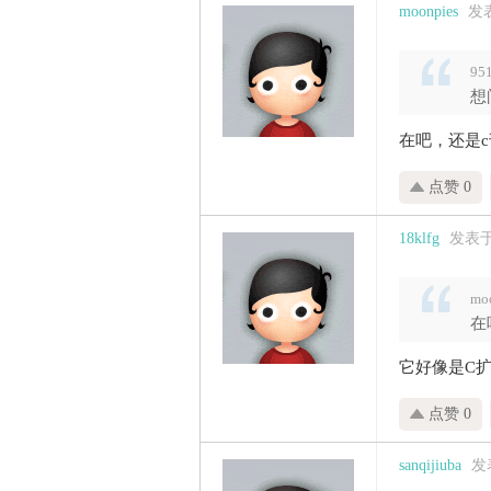
moonpies
发表
95
想
在吧，还是
点赞 0
18klfg
发表于 2
mo
在
它好像是C扩
点赞 0
sanqijiuba
发表