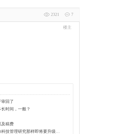
2321
7
楼主
于审回了
多长时间，一般？
票及稿费
管理研究那样即将要升级成C类的期刊？