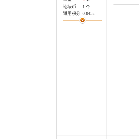
家
论坛币
1 个
通用积分
0.0452
学术水平
0 点
热心指数
0 点
信用等级
0 点
经验
170 点
帖子
12
精华
0
在线时间
272 小时
注册时间
2018-5-20
最后登录
2024-11-17