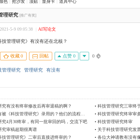
颜色
|
抢沙发
|
顶贴
|
显身卡
|
道具中心
管理研究
[推广有奖]
21-5-9 09:05:38
|
AI写论文
科技管理研究》有没有还在北核？
点赞 0
0
收藏
0
回帖
技管理研究
管理研究
有没有
研究有没有终审修改后再审退稿的啊？
•
科技管理研究三审终
《科技管理研究》录用的？他们的流程怎么跟以前不一样了。
•
科技管理研究终审审
研究4月30终审，有同一批审回的吗，交流下吧
•
科技管理研究终审
研究审稿超期很离谱
•
关于科技管理研究发
科技管理研究》二审后直接进终审的？
•
各位大神请教有没有像科技