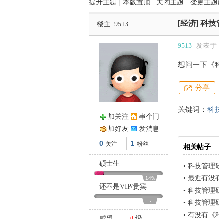
提升主题
|
本版置顶
|
关闭主题
|
变更主题
[经济]
科技
楼主:
9513
管
9513
发表于 20
想问一下《
分享
关键词：
科
加关注
串个门
之
加好友
发消息
0
1
关注
粉丝
相关帖子
硕士生
•
科技管理
•
最近有没有被
14%
还不是
VIP
/
贵宾
•
科技管理
-
•
科技管理
•
有没有《
威望
0
级