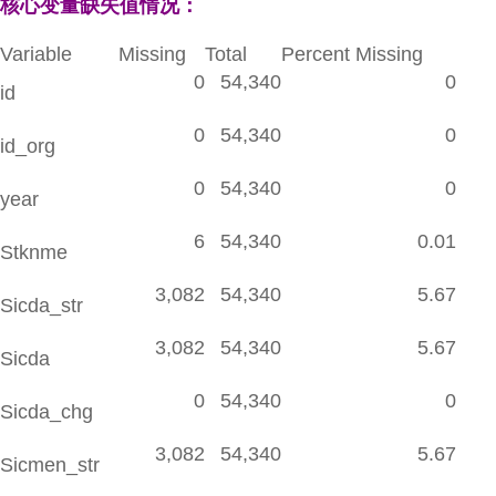
核心变量缺失值情况：
Variable
Missing
Total
Percent Missing
0
54,340
0
id
0
54,340
0
id_org
0
54,340
0
year
6
54,340
0.01
Stknme
3,082
54,340
5.67
Sicda_str
3,082
54,340
5.67
Sicda
0
54,340
0
Sicda_chg
3,082
54,340
5.67
Sicmen_str