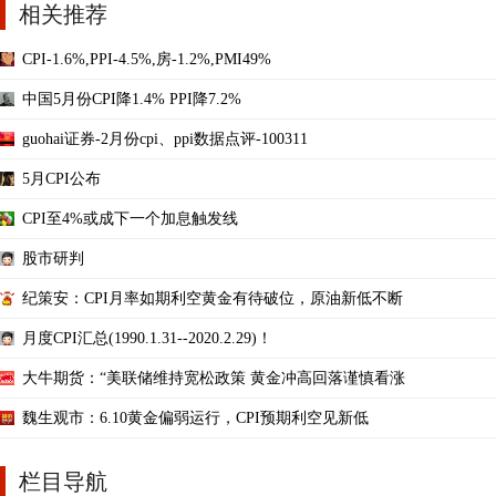
相关推荐
CPI-1.6%,PPI-4.5%,房-1.2%,PMI49%
中国5月份CPI降1.4% PPI降7.2%
guohai证券-2月份cpi、ppi数据点评-100311
5月CPI公布
CPI至4%或成下一个加息触发线
股市研判
纪策安：CPI月率如期利空黄金有待破位，原油新低不断
月度CPI汇总(1990.1.31--2020.2.29)！
大牛期货：“美联储维持宽松政策 黄金冲高回落谨慎看涨
魏生观市：6.10黄金偏弱运行，CPI预期利空见新低
栏目导航