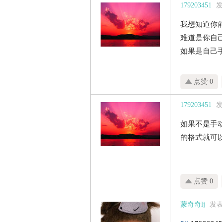
179203451
发
我想知道你
难道是你自
如果是自己
点赞 0
179203451
发
如果不是手动
的格式就可
点赞 0
蒙奇奇lj
发表于