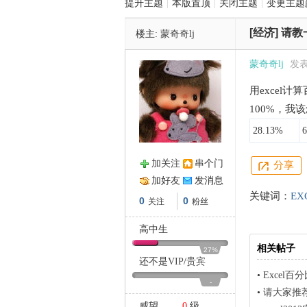
提升主题
|
本版置顶
|
关闭主题
|
变更主题
[经济]
请教
楼主:
蒙奇奇lj
管
蒙奇奇lj
发表于
用excel
100%，
28.13%
加关注
串个门
分享
之
加好友
发消息
关键词：
EX
0
0
关注
粉丝
高中生
相关帖子
27%
还不是
VIP
/
贵宾
•
Excel
-
•
请大家推荐
威望
0
级