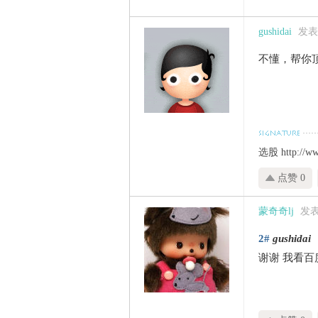
gushidai
发表于
不懂，帮你
选股
http://w
点赞 0
蒙奇奇lj
发表于
2#
gushidai
谢谢 我看百度