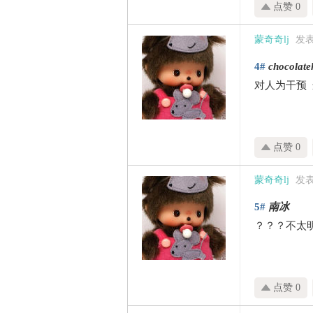
点赞 0
蒙奇奇lj
发表于
4#
chocolate
对人为干预
点赞 0
蒙奇奇lj
发表于
5#
南冰
？？？不太
点赞 0