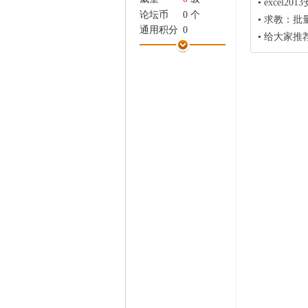
•
excel
家
论坛币
0 个
•
求教：批量
通用积分
0
•
给大家推荐
学术水平
0 点
热心指数
1 点
信用等级
0 点
经验
205 点
帖子
21
精华
0
在线时间
26 小时
注册时间
2010-10-25
最后登录
2011-8-12