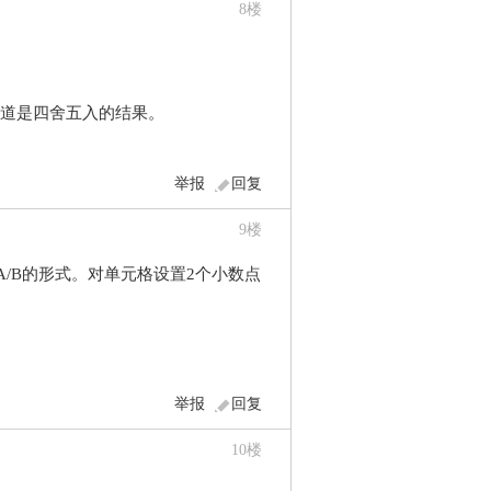
8
楼
知道是四舍五入的结果。
举报
回复
9
楼
/B的形式。对单元格设置2个小数点
举报
回复
10
楼