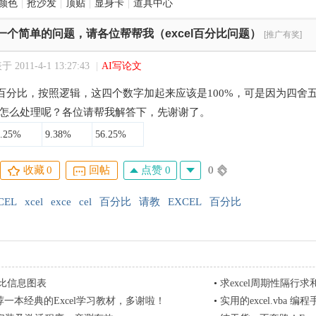
颜色
|
抢沙发
|
顶贴
|
显身卡
|
道具中心
一个简单的问题，请各位帮帮我（excel百分比问题）
[推广有奖]
 2011-4-1 13:27:43
|
AI写论文
计算百分比，按照逻辑，这四个数字加起来应该是100%，可是因为四
我该怎么处理呢？各位请帮我解答下，先谢谢了。
6.25%
9.38%
56.25%
点赞 0
0
收藏
0
回帖
CEL
xcel
exce
cel
百分比
请教
EXCEL
百分比
百分比信息图表
•
求excel周期性隔行求
一本经典的Excel学习教材，多谢啦！
•
实用的excel.vba 编