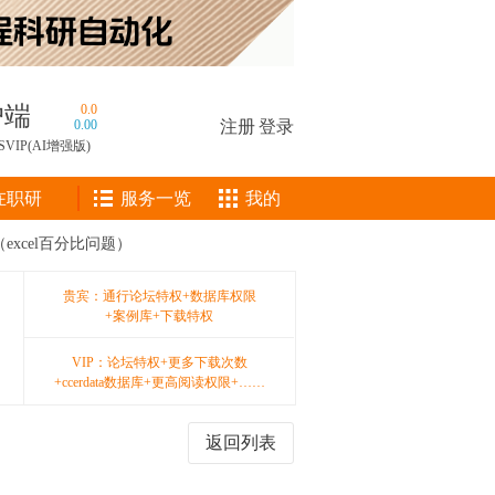
户端
0.0
0.00
注册
|
登录
SVIP(AI增强版)
在职研
服务一览
我的
xcel百分比问题）
贵宾：通行论坛特权+数据库权限
+案例库+下载特权
VIP：论坛特权+更多下载次数
+ccerdata数据库+更高阅读权限+……
返回列表