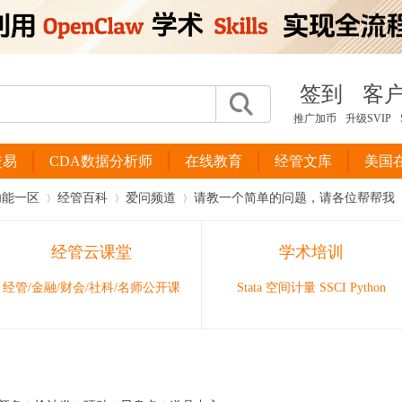
签到
客
推广加币
升级SVIP
交易
CDA数据分析师
在线教育
经管文库
美国
功能一区
经管百科
爱问频道
请教一个简单的问题，请各位帮帮我（e
经管云课堂
学术培训
›
›
›
经管/金融/财会/社科/名师公开课
Stata 空间计量 SSCI Python