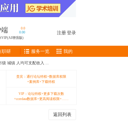
户端
0.0
0.00
注册
|
登录
SVIP(AI增强版)
在职研
服务一览
我的
 市级 城镇 人均可支配收入 ...
贵宾：通行论坛特权+数据库权限
+案例库+下载特权
VIP：论坛特权+更多下载次数
+ccerdata数据库+更高阅读权限+……
返回列表