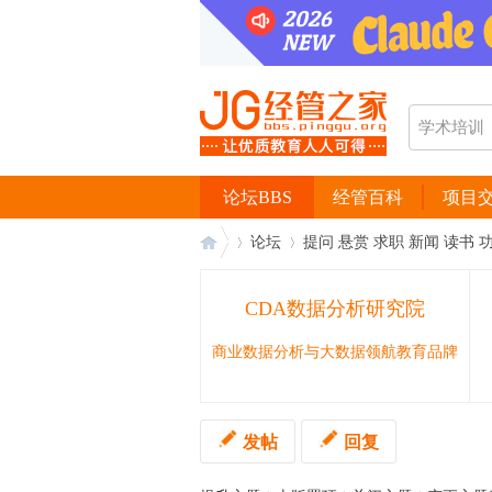
论坛BBS
经管百科
项目
论坛
提问 悬赏 求职 新闻 读书 
CDA数据分析研究院
经
›
›
商业数据分析与大数据领航教育品牌
发帖
回复