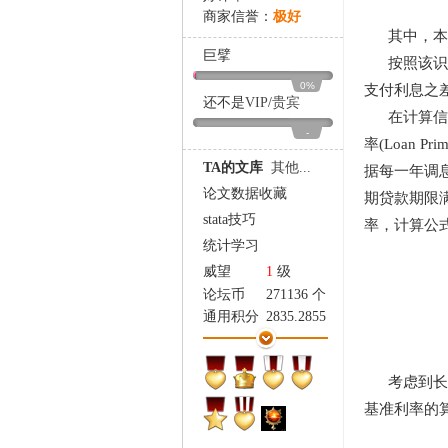
家
商家信誉：
极好
其中，本文
巨擘
按照该识别
0%
支付利息之
还不是
VIP
/
贵宾
在计算信贷
-
率(Loan 
TA的文库
其他...
据每一年调
论文数据收藏
期贷款期限满
stata技巧
率，计算公式
统计学习
威望
1
级
论坛币
271136 个
通用积分
2835.2855
学术水平
3642 点
热心指数
3547 点
考虑到长期贷
信用等级
3377 点
经验
485552 点
基准利率的算
帖子
19336