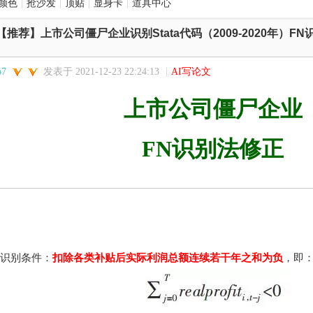
颜色
|
抢沙发
|
顶贴
|
显身卡
|
道具中心
【推荐】上市公司僵尸企业识别Stata代码（2009-2020年）F
o7
发表于 2021-12-23 22:24:13
|
AI写论文
上市公司僵尸企业
FN识别法修正
识别条件：
扣除各类补贴后实际利润总额连续若干年之和为负
，即