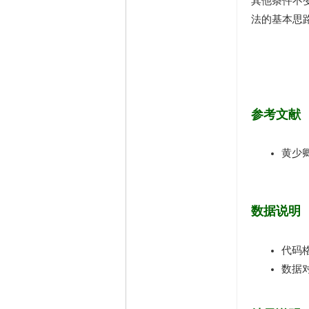
其他条件不
法的基本思
参考文献
（
黄少卿
数据说明
代码格
数据
* 版明：经管之家mom
* 仅供学习参考