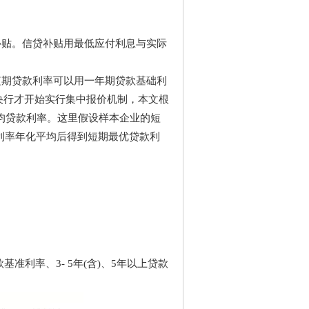
贴。信贷补贴用最低应付利息与实际
期贷款利率可以用一年期贷款基础利
3年中国央行才开始实行集中报价机制，本文根
均贷款利率。这里假设样本企业的短
准利率年化平均后得到短期最优贷款利
利率、3- 5年(含)、5年以上贷款