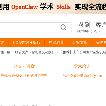
签到
客
推广加币
升级SVIP
交易
CDA数据分析师
在线教育
经管文库
美国
功能一区
经管文库（原现金交易版）
【推荐】上市公司僵尸企业识别Stata
经管云课堂
学术培训
›
›
经管/金融/财会/社科/名师公开课
Stata 空间计量 SSCI Python