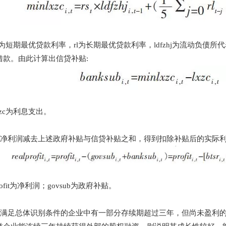
短期最优贷款利率，rl为长期最优贷款利率，ldfzhj为流动负债所代表
借款。由此计算出信贷补贴:
zc为利息支出。
利润减去上述政府补贴与信贷补贴之和，得到扣除补贴后的实际利
fit为净利润；govsub为政府补贴。
足总体识别条件的企业中有一部分存续期超过三年，但尚未盈利的