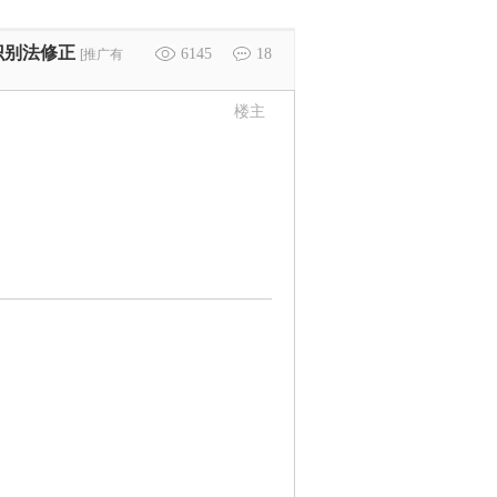
N识别法修正
6145
18
[推广有
楼主
：