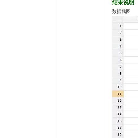
结果说明
数据截图