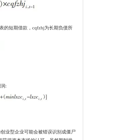
的短期借款，cqfzhj为长期负债所
润:
创业型企业可能会被错误识别成僵尸